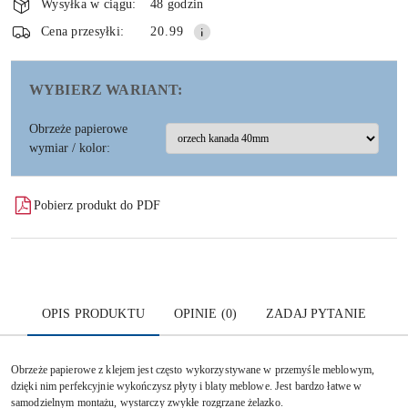
i
Wysyłka w ciągu:
48 godzin
dostawa
Wyślij
Cena przesyłki:
20.99
WYBIERZ WARIANT:
Obrzeże papierowe
wymiar / kolor:
Pobierz produkt do PDF
OPIS PRODUKTU
OPINIE (0)
ZADAJ PYTANIE
Obrzeże papierowe z klejem jest często wykorzystywane w przemyśle meblowym,
dzięki nim perfekcyjnie wykończysz płyty i blaty meblowe. Jest bardzo łatwe w
samodzielnym montażu, wystarczy zwykłe rozgrzane żelazko.