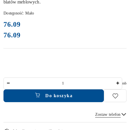
blatów meblowych.
Dostępność:
Mało
cena:
76.09
76.09
Cena:
Ilość
mb
Do koszyka
Zostaw telefon
Dostępność