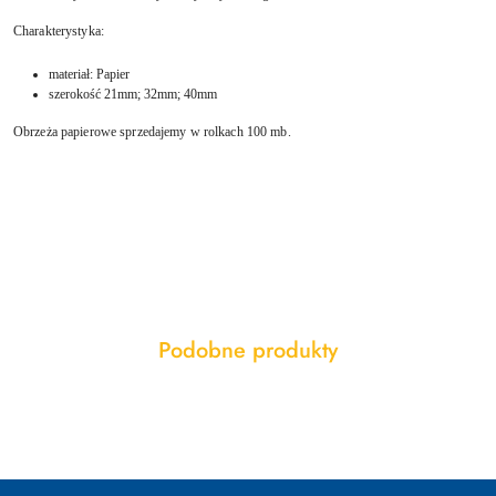
Charakterystyka:
materiał: Papier
szerokość 21mm; 32mm; 40mm
Obrzeża papierowe sprzedajemy w rolkach 100 mb.
Produkty
Podobne produkty
Pomiń karuzelę produktów
o
statusie: