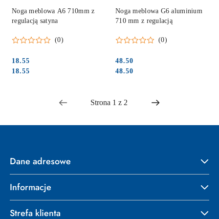
Noga meblowa A6 710mm z
Noga meblowa G6 aluminium
regulacją satyna
710 mm z regulacją
(0)
(0)
18.55
48.50
Cena:
Cena:
Cena:
Cena:
18.55
48.50
Dane adresowe
Informacje
Strefa klienta