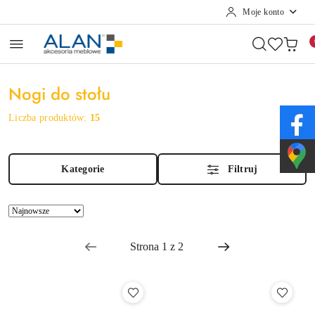
Moje konto
Przejdź do treści głównej
Przejdź do wyszukiwarki
Przejdź do moje konto
Przejdź do menu głównego
Przejdź do stopki
Nogi do stołu
Liczba produktów:
15
Kategorie
Filtruj
Zastosowano
Sortuj
sortowanie:
według
Najnowsze.