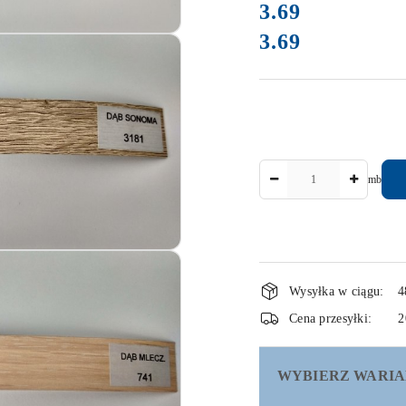
cena:
3.69
3.69
Cena:
Ilość
mb
Dostępność
Wysyłka w ciągu:
4
i
Cena przesyłki:
2
dostawa
WYBIERZ WARIA