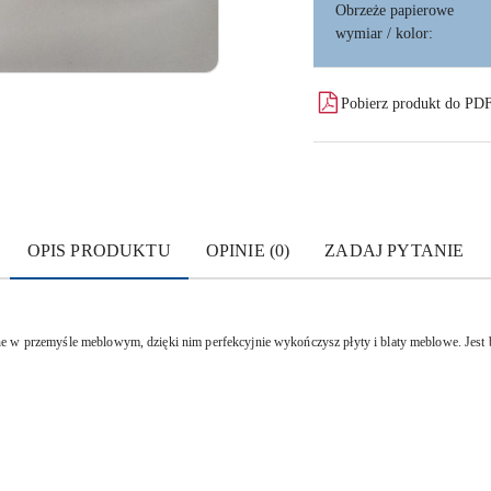
Obrzeże papierowe
wymiar / kolor:
Pobierz produkt do PD
OPIS PRODUKTU
OPINIE (0)
ZADAJ PYTANIE
ne w przemyśle meblowym, dzięki nim perfekcyjnie wykończysz płyty i blaty meblowe. Jest