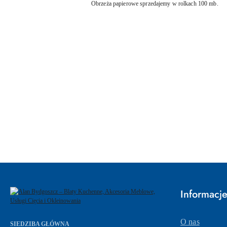
Obrzeża papierowe sprzedajemy w rolkach 100 mb.
Pomiń karuzelę produktów
Informacj
O nas
SIEDZIBA GŁÓWNA