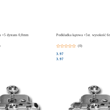
DO KOSZYKA
DO KOSZYKA
a +5 dystans 0,8mm
Podkładka kątowa +5st. wysokość 6
)
(0)
3.97
Cena:
Cena:
3.97