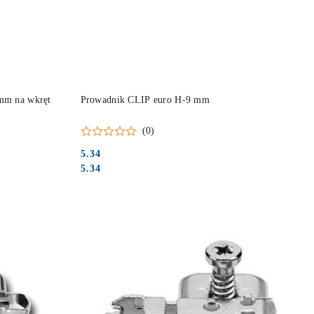
DO KOSZYKA
mm na wkręt
Prowadnik CLIP euro H-9 mm
(0)
5.34
Cena:
Cena:
5.34