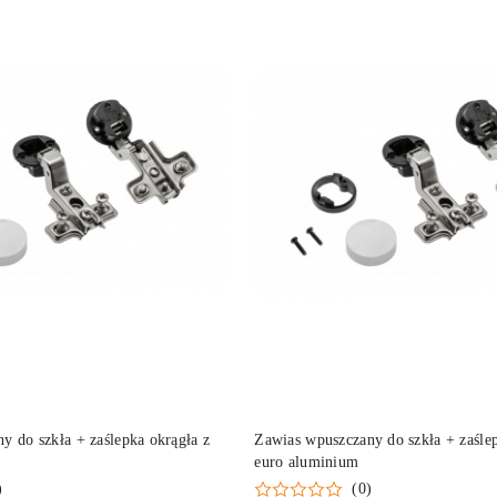
DO KOSZYKA
DO KOSZYKA
y do szkła + zaślepka okrągła z
Zawias wpuszczany do szkła + zaślep
euro aluminium
)
(0)