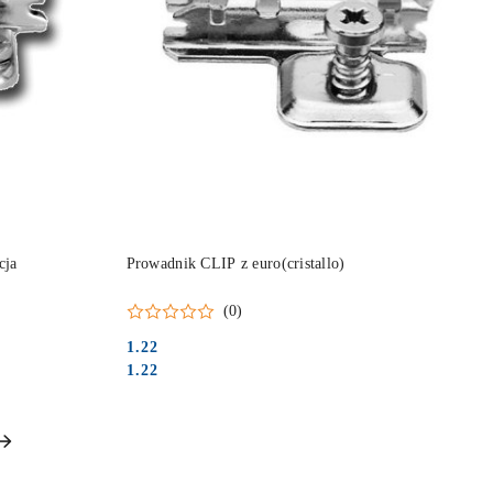
DO KOSZYKA
cja
Prowadnik CLIP z euro(cristallo)
(0)
1.22
Cena:
Cena:
1.22