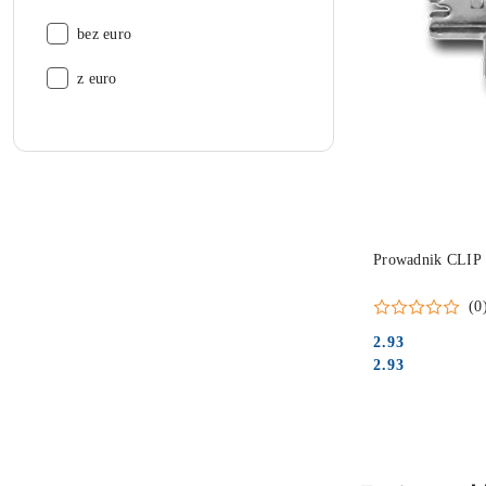
wkręt:
bez euro
wkręt:
z euro
Prowadnik CLI
(0
2.93
Cena:
Cena:
2.93