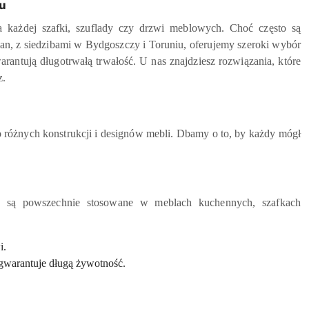
u
 każdej szafki, szuflady czy drzwi meblowych. Choć często są
lan, z siedzibami w Bydgoszczy i Toruniu, oferujemy szeroki wybór
antują długotrwałą trwałość. U nas znajdziesz rozwiązania, które
z.
o różnych konstrukcji i designów mebli. Dbamy o to, by każdy mógł
we są powszechnie stosowane w meblach kuchennych, szafkach
i.
gwarantuje długą żywotność.