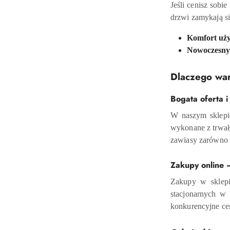
Jeśli cenisz sob
drzwi zamykają się
Komfort uż
Nowoczesny 
Dlaczego wa
Bogata oferta i
W naszym sklepie
wykonane z trwał
zawiasy zarówno 
Zakupy online 
Zakupy w sklepi
stacjonarnych w 
konkurencyjne ce