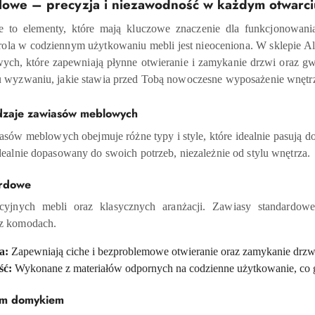
lowe – precyzja i niezawodność w każdym otwarci
 to elementy, które mają kluczowe znaczenie dla funkcjonowania
rola w codziennym użytkowaniu mebli jest nieoceniona. W sklepie A
ch, które zapewniają płynne otwieranie i zamykanie drzwi oraz gwar
u wyzwaniu, jakie stawia przed Tobą nowoczesne wyposażenie wnętr
dzaje zawiasów meblowych
asów meblowych obejmuje różne typy i style, które idealnie pasują d
dealnie dopasowany do swoich potrzeb, niezależnie od stylu wnętrza.
ardowe
ycyjnych mebli oraz klasycznych aranżacji. Zawiasy standardo
az komodach.
a:
Zapewniają ciche i bezproblemowe otwieranie oraz zamykanie drzw
ść:
Wykonane z materiałów odpornych na codzienne użytkowanie, co 
ym domykiem