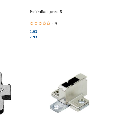
DO KOSZYKA
Podkładka kątowa -5
(0)
2.93
Cena:
Cena:
2.93