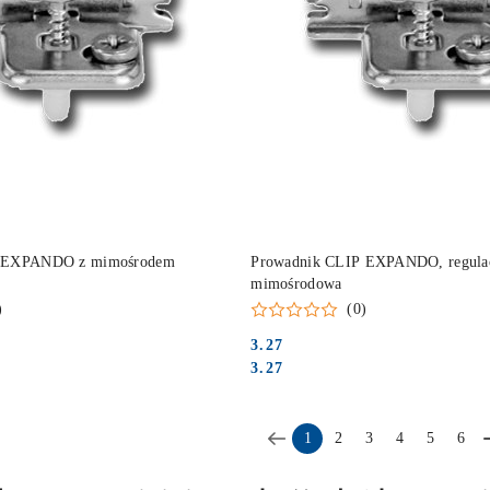
DO KOSZYKA
DO KOSZYKA
P EXPANDO z mimośrodem
Prowadnik CLIP EXPANDO, regula
mimośrodowa
)
(0)
3.27
Cena:
Cena:
3.27
1
2
3
4
5
6