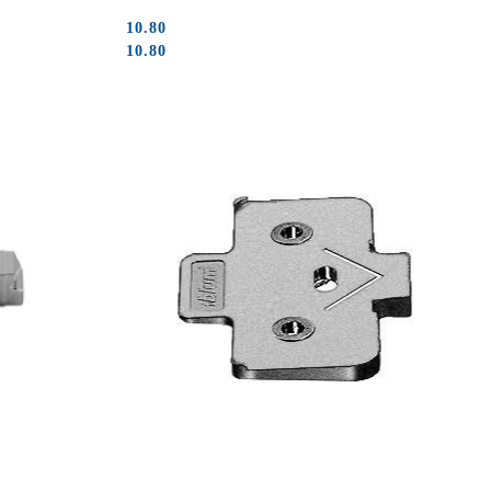
10.80
Cena:
Cena:
10.80