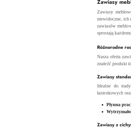
Zawiasy meb
Zawiasy meblowe
niewidoczne, ich 
zawiasów meblowy
sprostają każdem
Różnorodne ro
Nasza oferta zawi
znaleźć produkt i
Zawiasy stand
Idealne do trad
łazienkowych or
Płynna prac
Wytrzymało
Zawiasy z cich