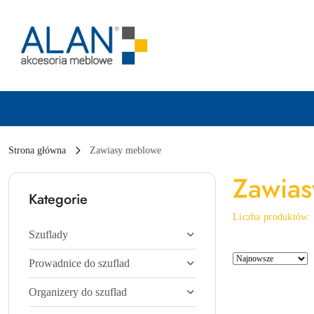
Przejdź do treści głównej
Przejdź do wyszukiwarki
Przejdź do moje konto
Przejdź do menu głównego
Przejdź do stopki
Strona główna
Zawiasy meblowe
Zawias
Kategorie
Liczba produktów
Szuflady
Zastosowano
Sortuj
Prowadnice do szuflad
sortowanie:
według
Najnowsze.
Organizery do szuflad