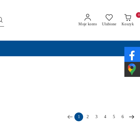
0
Moje konto
Ulubione
Koszyk
1
2
3
4
5
6