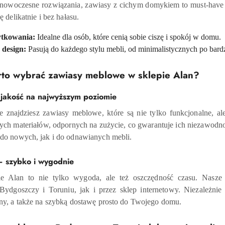
ie nowoczesne rozwiązania, zawiasy z cichym domykiem to must-have
 delikatnie i bez hałasu.
ytkowania:
Idealne dla osób, które cenią sobie ciszę i spokój w domu.
design:
Pasują do każdego stylu mebli, od minimalistycznych po bardz
rto wybrać zawiasy meblowe w sklepie Alan?
 jakość na najwyższym poziomie
 znajdziesz zawiasy meblowe, które są nie tylko funkcjonalne, al
ych materiałów, odpornych na zużycie, co gwarantuje ich niezawodno
do nowych, jak i do odnawianych mebli.
– szybko i wygodnie
e Alan to nie tylko wygoda, ale też oszczędność czasu. Nas
Bydgoszczy i Toruniu, jak i przez sklep internetowy. Niezależnie 
ny, a także na szybką dostawę prosto do Twojego domu.