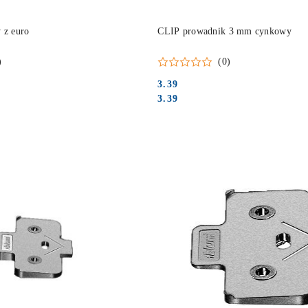
DO KOSZYKA
DO KOSZYKA
 z euro
CLIP prowadnik 3 mm cynkowy
)
(0)
3.39
Cena:
Cena:
3.39