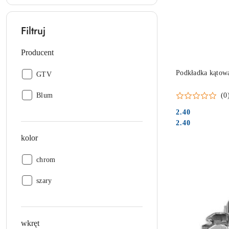
Filtruj
Producent
Podkładka kątow
Producent:
GTV
Producent:
(0
Blum
2.40
Cena:
Cena:
2.40
kolor
kolor:
chrom
kolor:
szary
wkręt