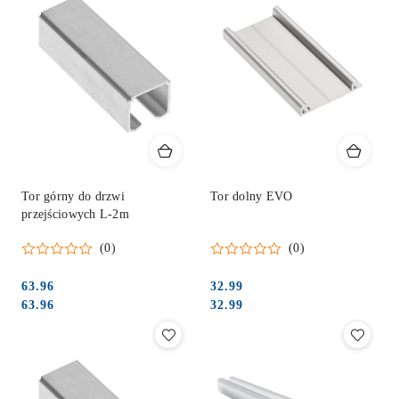
Tor górny do drzwi
Tor dolny EVO
przejściowych L-2m
(0)
(0)
63.96
32.99
Cena:
Cena:
Cena:
Cena:
63.96
32.99