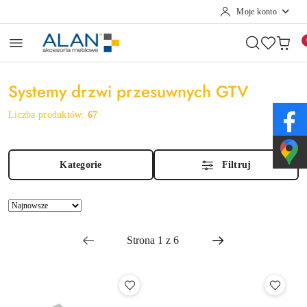
Moje konto
Przejdź do treści głównej
Przejdź do wyszukiwarki
Przejdź do moje konto
Przejdź do menu głównego
Przejdź do stopki
Systemy drzwi przesuwnych GTV
Liczba produktów:
67
Kategorie
Filtruj
Zastosowano
Sortuj
sortowanie:
według
Najnowsze.