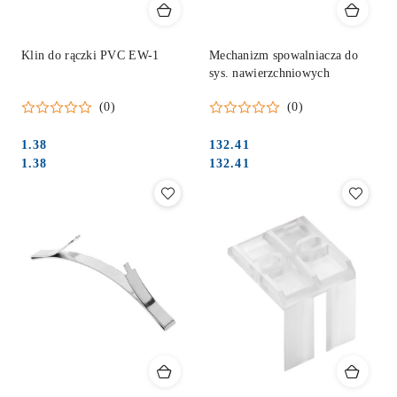
Klin do rączki PVC EW-1
Mechanizm spowalniacza do
sys. nawierzchniowych
(0)
(0)
1.38
132.41
Cena:
Cena:
Cena:
Cena:
1.38
132.41