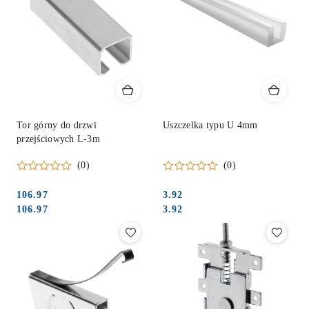
Tor górny do drzwi
Uszczelka typu U 4mm
przejściowych L-3m
(0)
(0)
106.97
3.92
Cena:
Cena:
Cena:
Cena:
106.97
3.92