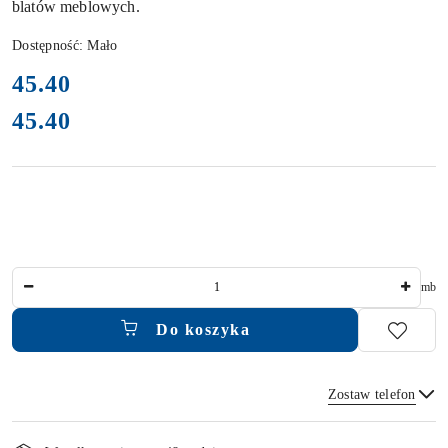
blatów meblowych.
Dostępność:
Mało
cena:
45.40
45.40
Cena:
Ilość
mb
Do koszyka
Zostaw telefon
Dostępność