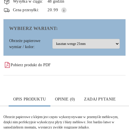
i
Wysyłka w ciągu:
48 godzin
dostawa
Wyślij
Cena przesyłki:
20.99
WYBIERZ WARIANT:
Obrzeże papierowe
wymiar / kolor:
Pobierz produkt do PDF
OPIS PRODUKTU
OPINIE (0)
ZADAJ PYTANIE
Obrzeże papierowe z klejem jest często wykorzystywane w przemyśle meblowym,
dzięki nim perfekcyjnie wykończysz płyty i blaty meblowe. Jest bardzo łatwe w
samodzielnym montażu, wystarczy zwykłe rozgrzane żelazko.