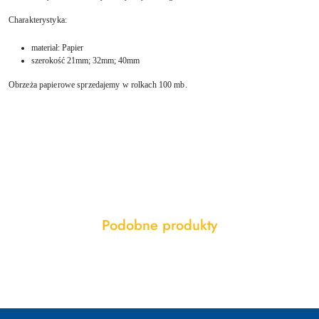
Charakterystyka:
materiał: Papier
szerokość 21mm; 32mm; 40mm
Obrzeża papierowe sprzedajemy w rolkach 100 mb.
Produkty
Podobne produkty
Pomiń karuzelę produktów
o
statusie: