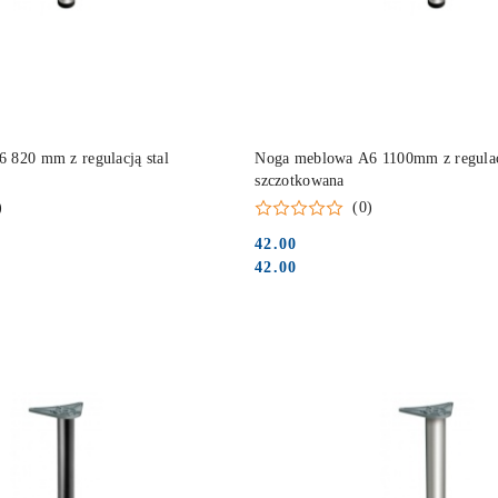
DO KOSZYKA
DO KOSZYKA
 820 mm z regulacją stal
Noga meblowa A6 1100mm z regulacj
szczotkowana
)
(0)
42.00
Cena:
Cena:
42.00