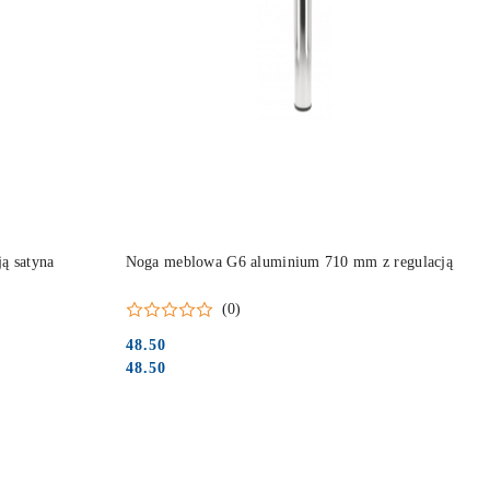
DO KOSZYKA
ą satyna
Noga meblowa G6 aluminium 710 mm z regulacją
(0)
48.50
Cena:
Cena:
48.50