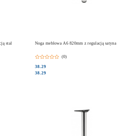
DO KOSZYKA
ą stal
Noga meblowa A6 820mm z regulacją satyna
(0)
38.29
Cena:
Cena:
38.29