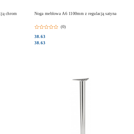
DO KOSZYKA
cją chrom
Noga meblowa A6 1100mm z regulacją satyna
(0)
38.63
Cena:
Cena:
38.63