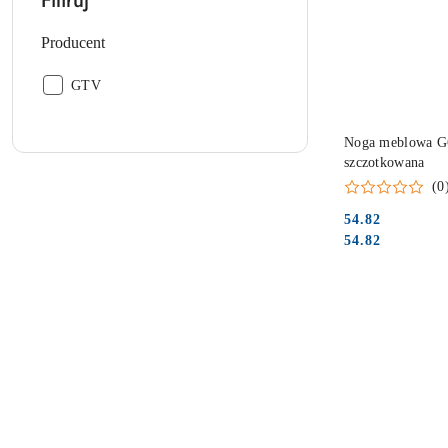
Filtruj
Producent
Producent:
GTV
Noga meblowa G6
szczotkowana
(0
54.82
Cena:
Cena:
54.82