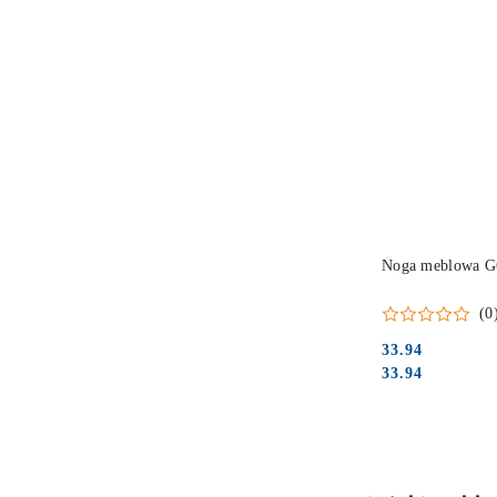
Noga meblowa G6
(0
33.94
Cena:
Cena:
33.94