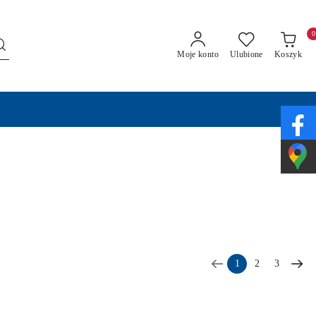
0
Moje konto
Ulubione
Koszyk
1
2
3