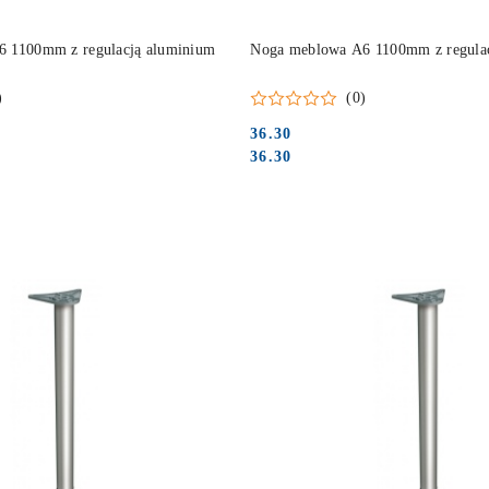
DO KOSZYKA
DO KOSZYKA
 1100mm z regulacją aluminium
Noga meblowa A6 1100mm z regula
)
(0)
36.30
Cena:
Cena:
36.30