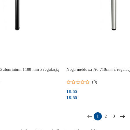
DO KOSZYKA
DO KOSZYKA
 aluminium 1100 mm z regulacją
Noga meblowa A6 710mm z regulacj
)
(0)
18.55
Cena:
Cena:
18.55
1
2
3