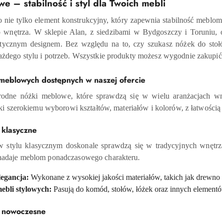
e – stabilność i styl dla Twoich mebli
 nie tylko element konstrukcyjny, który zapewnia stabilność meblom
 wnętrza. W sklepie Alan, z siedzibami w Bydgoszczy i Toruniu, 
tycznym designem. Bez względu na to, czy szukasz nóżek do stołów
żdego stylu i potrzeb. Wszystkie produkty możesz wygodnie zakupić
meblowych dostępnych w naszej ofercie
odne nóżki meblowe, które sprawdzą się w wielu aranżacjach wn
ęki szerokiemu wyborowi kształtów, materiałów i kolorów, z łatwością
klasyczne
stylu klasycznym doskonale sprawdzą się w tradycyjnych wnętrzac
adaje meblom ponadczasowego charakteru.
legancja:
Wykonane z wysokiej jakości materiałów, takich jak drewno 
ebli stylowych:
Pasują do komód, stołów, łóżek oraz innych element
 nowoczesne