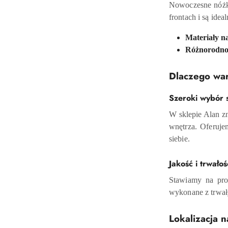
Nowoczesne nóżki
frontach i są id
Materiały na
Różnorodnoś
Dlaczego war
Szeroki wybór 
W sklepie Alan z
wnętrza. Oferuje
siebie.
Jakość i trwałoś
Stawiamy na pro
wykonane z trwał
Lokalizacja 