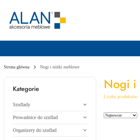
Przejdź do treści głównej
Przejdź do wyszukiwarki
Przejdź do moje konto
Przejdź do menu głównego
Przejdź do stopki
Strona główna
Nogi i nóżki meblowe
Nogi i
Kategorie
Liczba produktów
Szuflady
Zastosowano
Sortuj
Prowadnice do szuflad
sortowanie:
według
Najnowsze.
Organizery do szuflad