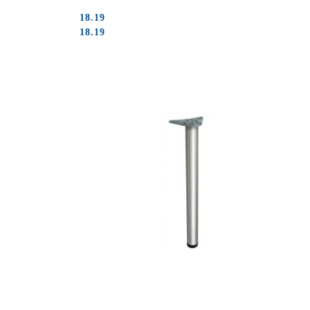
18.19
Cena:
Cena:
18.19