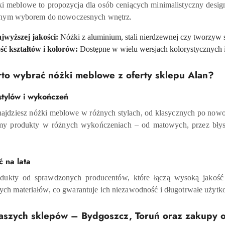
 meblowe to propozycja dla osób ceniących minimalistyczny design
ealnym wyborem do nowoczesnych wnętrz.
jwyższej jakości:
Nóżki z aluminium, stali nierdzewnej czy tworzyw 
ć kształtów i kolorów:
Dostępne w wielu wersjach kolorystycznych i
to wybrać nóżki meblowe z oferty sklepu Alan?
stylów i wykończeń
najdziesz nóżki meblowe w różnych stylach, od klasycznych po nowo
my produkty w różnych wykończeniach – od matowych, przez błyszc
ć na lata
dukty od sprawdzonych producentów, które łączą wysoką jakoś
ych materiałów, co gwarantuje ich niezawodność i długotrwałe użytk
naszych sklepów – Bydgoszcz, Toruń oraz zakupy o