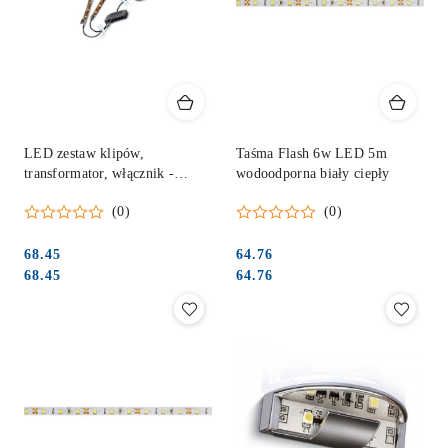
LED zestaw klipów,
Taśma Flash 6w LED 5m
transformator, włącznik -
wodoodporna biały ciepły
niebieski
(0)
(0)
68.45
64.76
Cena:
Cena:
Cena:
Cena:
68.45
64.76