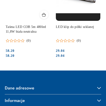
PRODUKT NIEDOSTĘPNY
Taśma LED COB 5m 480led
LED klip do półki szklanej
11,8W biała neutralna
(0)
(0)
58.20
29.04
Cena:
Cena:
Cena:
Cena:
58.20
29.04
Dane adresowe
Informacje