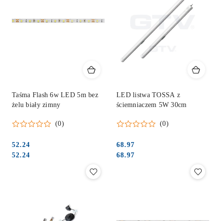
Taśma Flash 6w LED 5m bez
LED listwa TOSSA z
żelu biały zimny
ściemniaczem 5W 30cm
(0)
(0)
52.24
68.97
Cena:
Cena:
Cena:
Cena:
52.24
68.97