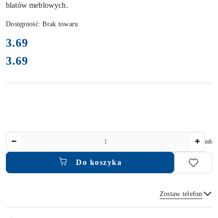
blatów meblowych.
Dostępność:
Brak towaru
cena:
3.69
3.69
Cena:
Ilość
mb
Do koszyka
Zostaw telefon
Dostępność