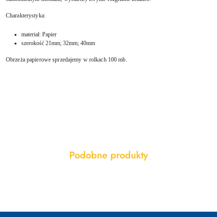
Charakterystyka:
materiał: Papier
szerokość 21mm; 32mm; 40mm
Obrzeża papierowe sprzedajemy w rolkach 100 mb.
Produkty
Podobne produkty
Pomiń karuzelę produktów
o
statusie: