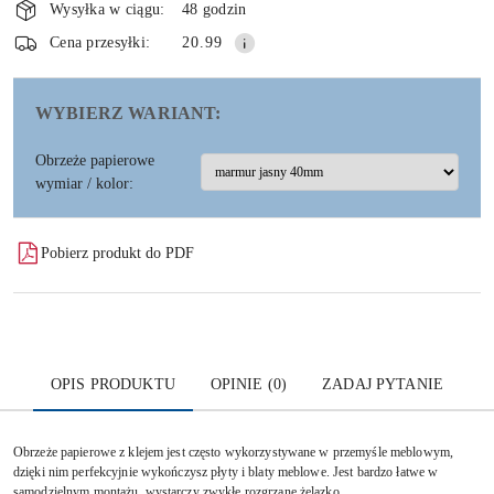
i
Wysyłka w ciągu:
48 godzin
dostawa
Wyślij
Cena przesyłki:
20.99
WYBIERZ WARIANT:
Obrzeże papierowe
wymiar / kolor:
Pobierz produkt do PDF
OPIS PRODUKTU
OPINIE (0)
ZADAJ PYTANIE
Obrzeże papierowe z klejem jest często wykorzystywane w przemyśle meblowym,
dzięki nim perfekcyjnie wykończysz płyty i blaty meblowe. Jest bardzo łatwe w
samodzielnym montażu, wystarczy zwykłe rozgrzane żelazko.