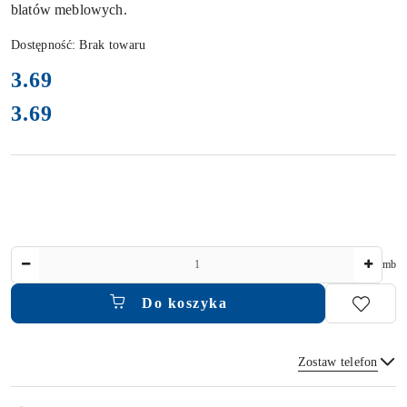
blatów meblowych.
Dostępność:
Brak towaru
cena:
3.69
3.69
Cena:
Ilość
mb
Do koszyka
Zostaw telefon
Dostępność