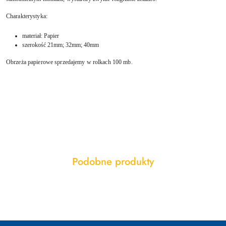
Charakterystyka:
materiał: Papier
szerokość 21mm; 32mm; 40mm
Obrzeża papierowe sprzedajemy w rolkach 100 mb.
Produkty
Podobne produkty
Pomiń karuzelę produktów
o
statusie: