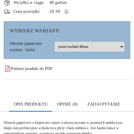
i
Wysyłka w ciągu:
48 godzin
dostawa
Wyślij
Cena przesyłki:
20.99
WYBIERZ WARIANT:
Obrzeże papierowe
wymiar / kolor:
Pobierz produkt do PDF
OPIS PRODUKTU
OPINIE (0)
ZADAJ PYTANIE
Obrzeże papierowe z klejem jest często wykorzystywane w przemyśle meblowym,
dzięki nim perfekcyjnie wykończysz płyty i blaty meblowe. Jest bardzo łatwe w
samodzielnym montażu, wystarczy zwykłe rozgrzane żelazko.