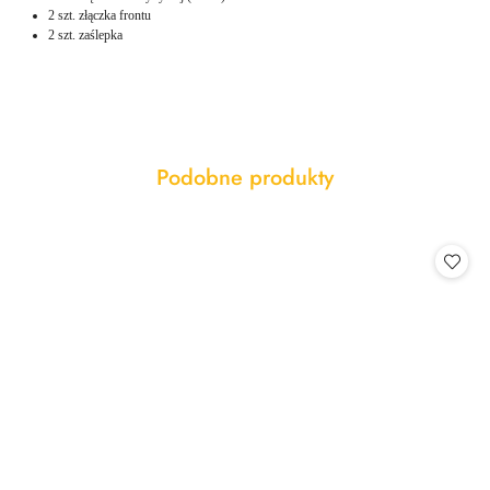
2 szt. złączka frontu
2 szt. zaślepka
Produkty
Podobne produkty
Pomiń karuzelę produktów
o
statusie: