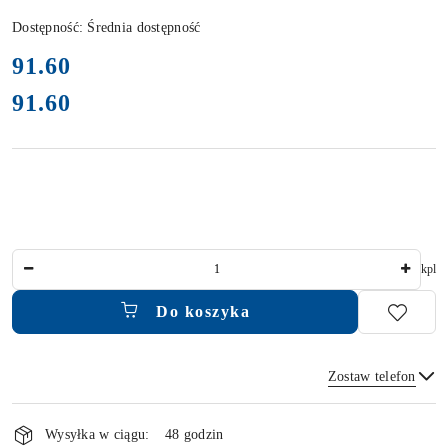
Dostępność:
Średnia dostępność
cena:
91.60
91.60
Cena:
Ilość
kpl
Do koszyka
Zostaw telefon
Dostępność
i
Wysyłka w ciągu:
48 godzin