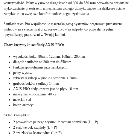
wytrzymałość. Pełny wysuw w długościach od 300 do 550 mm pozwala na optymalne
wykorzystanie przestrzeni, a mechanizm cichego domyku zapewnia delikatne i ciche
zamykanie, co zwiększa komfort codziennego użytkowania.
Szuflada Axis Pro współpracuje z szeroką gamą systemów organizacji przestrzeni,
wkładów na sztućce, mat oraz sortowników na odpady, co pozwala na pełną
optymalizację przestrzeni w Twojej kuchni.
Charakterystyka szuflady AXIS PRO:
wysokości boku: 86mm, 120mm, 168mm, 200mm
długość szuflady: od 300 mm do 550mm
funkcja spowolnienia przy zamknięciu
pełny wysuw
zakresy regulacji w pionie i poziomie ± 2mm
grubość boków szuflady 14 mm
AXIS PRO dedykowany jest do płyty 16 mm
maksymalne obciążenie: 40 kg
materiał: stal
kolor: antracyt
Skład kompletu:
2 prowadnice pełnego wysuwu z cichym domykiem (L + P)
2 stalowe bok szuflady (L + P)
2 szt. złączka ściany tylnej (L + P)