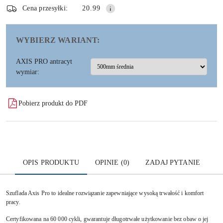
dostawa
Wyślij
Cena przesyłki:
20.99
WYBIERZ WARIANT:
AXIS PRO antracyt
wymiar:
Pobierz produkt do PDF
OPIS PRODUKTU
OPINIE (0)
ZADAJ PYTANIE
Szuflada Axis Pro to idealne rozwiązanie zapewniające wysoką trwałość i komfort
pracy.
Certyfikowana na 60 000 cykli, gwarantuje długotrwałe użytkowanie bez obaw o jej