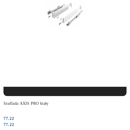
PRODUKT NIEDOSTĘPNY
Szuflada AXIS PRO biały
77.22
Cena:
Cena:
77.22