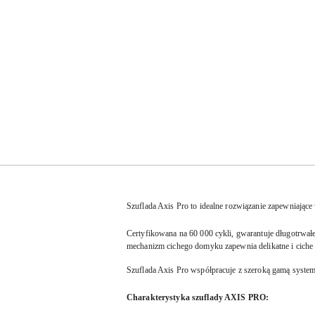
Szuflada Axis Pro to idealne rozwiązanie zapewniające
Certyfikowana na 60 000 cykli, gwarantuje długotrwa
mechanizm cichego domyku zapewnia delikatne i ciche
Szuflada Axis Pro współpracuje z szeroką gamą systemó
Charakterystyka szuflady AXIS PRO: