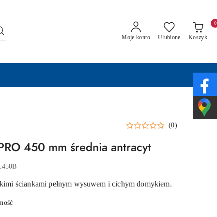
0
Moje konto
Ulubione
Koszyk
(0)
PRO 450 mm średnia antracyt
L450B
ienkimi ściankami pełnym wysuwem i cichym domykiem.
pność