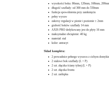
wysokości boku: 86mm, 120mm, 168mm, 200m
długość szuflady: od 300 mm do 550mm
funkcja spowolnienia przy zamknięciu
pełny wysuw
zakresy regulacji w pionie i poziomie ± 2mm
grubość boków szuflady 14 mm
AXIS PRO dedykowany jest do płyty 16 mm
maksymalne obciążenie: 40 kg
materiał: stal
kolor: antracyt
Skład kompletu:
2 prowadnice pełnego wysuwu z cichym domykie
2 stalowe bok szuflady (L + P)
2 szt. złączka ściany tylnej (L + P)
2 szt. złączka frontu
2 szt. zaślepka
Pomiń karuzelę produktów