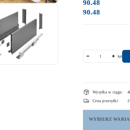
cena:
90.48
90.48
Cena:
Ilość
kpl
Dostępność
Wysyłka w ciągu:
4
i
Cena przesyłki:
2
dostawa
WYBIERZ WARIA