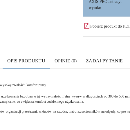
AXIS PRO antracyt
wymiar:
Pobierz produkt do PD
OPIS PRODUKTU
OPINIE (0)
ZADAJ PYTANIE
 wysoką trwałość i komfort pracy.
łe użytkowanie bez obaw o jej wytrzymałość. Pełny wysuw w długościach od 300 do 550 mm 
 zamykanie, co zwiększa komfort codziennego użytkowania.
w organizacji przestrzeni, wkładów na sztućce, mat oraz sortowników na odpady, co pozwal