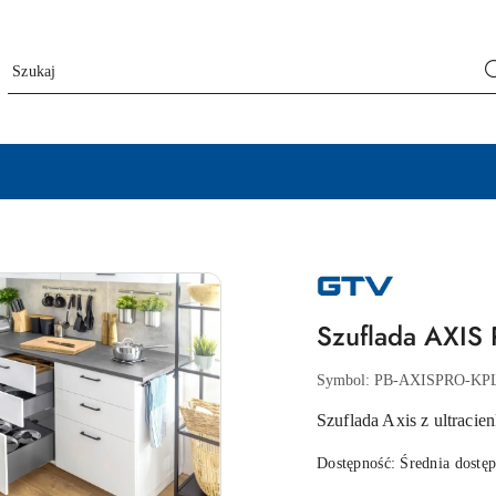
NAZWA
PRODUCENTA:
GTV
Szuflada AXIS 
Symbol:
PB-AXISPRO-KP
Szuflada Axis z ultrac
Dostępność:
Średnia dostę