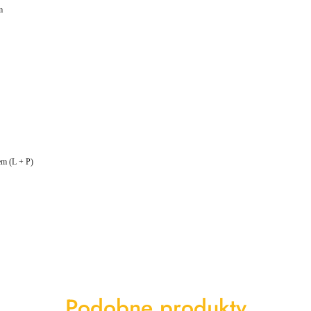
m
m (L + P)
Produkty
Podobne produkty