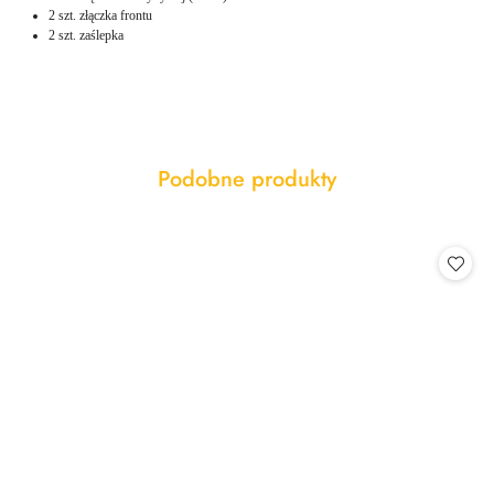
2 szt. złączka frontu
2 szt. zaślepka
Produkty
Podobne produkty
Pomiń karuzelę produktów
o
statusie: