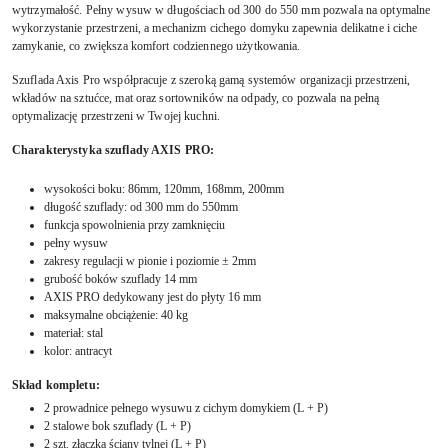
wytrzymałość. Pełny wysuw w długościach od 300 do 550 mm pozwala na optymalne
wykorzystanie przestrzeni, a mechanizm cichego domyku zapewnia delikatne i ciche
zamykanie, co zwiększa komfort codziennego użytkowania.
Szuflada Axis Pro współpracuje z szeroką gamą systemów organizacji przestrzeni,
wkładów na sztućce, mat oraz sortowników na odpady, co pozwala na pełną
optymalizację przestrzeni w Twojej kuchni.
Charakterystyka szuflady AXIS PRO:
wysokości boku: 86mm, 120mm, 168mm, 200mm
długość szuflady: od 300 mm do 550mm
funkcja spowolnienia przy zamknięciu
pełny wysuw
zakresy regulacji w pionie i poziomie ± 2mm
grubość boków szuflady 14 mm
AXIS PRO dedykowany jest do płyty 16 mm
maksymalne obciążenie: 40 kg
materiał: stal
kolor: antracyt
Skład kompletu:
2 prowadnice pełnego wysuwu z cichym domykiem (L + P)
2 stalowe bok szuflady (L + P)
2 szt. złączka ściany tylnej (L + P)