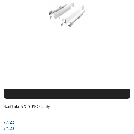
PRODUKT NIEDOSTĘPNY
Szuflada AXIS PRO biały
77.22
Cena:
Cena:
77.22