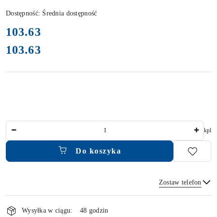
Dostępność:
Średnia dostępność
cena:
103.63
103.63
Cena:
Ilość
kpl
Do koszyka
Zostaw telefon
Dostępność
i
Wysyłka w ciągu:
48 godzin