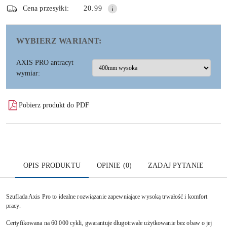
dostawa
Wyślij
Cena przesyłki:
20.99
WYBIERZ WARIANT:
AXIS PRO antracyt
wymiar:
Pobierz produkt do PDF
OPIS PRODUKTU
OPINIE (0)
ZADAJ PYTANIE
Szuflada Axis Pro to idealne rozwiązanie zapewniające wysoką trwałość i komfort
pracy.
Certyfikowana na 60 000 cykli, gwarantuje długotrwałe użytkowanie bez obaw o jej