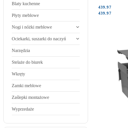
Blaty kuchenne
439.97
Cena:
Cena:
439.97
Płyty meblowe
Nogi i nóżki meblowe
Ociekarki, suszarki do naczyń
Narzędzia
Stelaże do biurek
Wkręty
Zamki meblowe
Zaślepki montażowe
Wyprzedaże