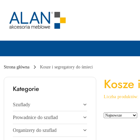
Przejdź do treści głównej
Przejdź do wyszukiwarki
Przejdź do moje konto
Przejdź do menu głównego
Przejdź do stopki
Strona główna
Kosze i segregatory do śmieci
Kosze 
Kategorie
Liczba produktów
Szuflady
Zastosowano
Sortuj
Prowadnice do szuflad
sortowanie:
według
Najnowsze.
Organizery do szuflad