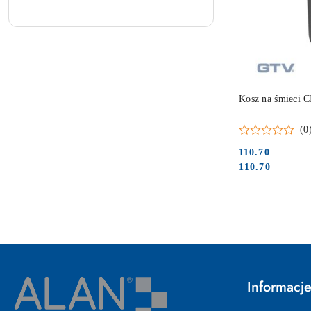
PRO
Kosz na śmieci 
(0
110.70
Cena:
Cena:
110.70
Informacj