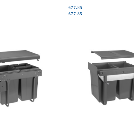
677.85
Cena:
Cena:
677.85