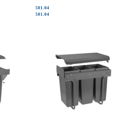
501.04
Cena:
Cena:
501.04