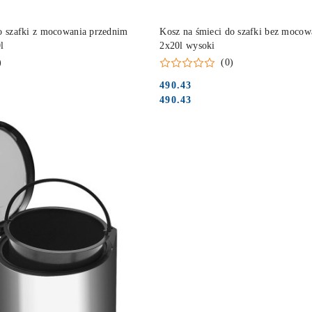
DUKT NIEDOSTĘPNY
PRODUKT NIEDOSTĘP
o szafki z mocowania przednim
Kosz na śmieci do szafki bez moco
l
2x20l wysoki
)
(0)
490.43
Cena:
Cena:
490.43