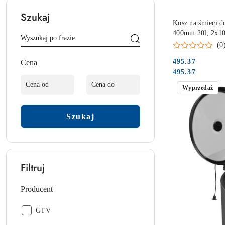
Szukaj
PRO
Kosz na śmieci d
400mm 20l, 2x10
(0
495.37
Cena
Cena:
Cena:
495.37
Wyprzedaż
Szukaj
Filtruj
Producent
Producent:
GTV