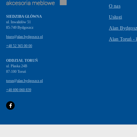
O nas
SIEDZIBA GŁÓWNA
Usługi
ul. Inwalidów 51
Alan Bydgoszc
biuro@alan.bydgoszcz.pl
Alan Toruń - 
+48 52 365 00 00
ODDZIAŁ TORUŃ
ul. Płaska 24B
87-100 Toruń
torun@alan.bydgoszcz.pl
+48 690 060 839