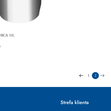
DUKT NIEDOSTĘPNY
CIRCA 11L
)
1
2
e
Strefa klienta