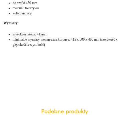
do szafki 450 mm
materiał: tworzywo
kolor: antracyt
Wymiary:
wysokość kosza: 415mm
minimalne wymiary wewnętrzne korpusu: 415 x 500 x 480 mm (szerokość x
głębokość x wysokość)
Produkty
Podobne produkty
Pomiń karuzelę produktów
o
statusie: