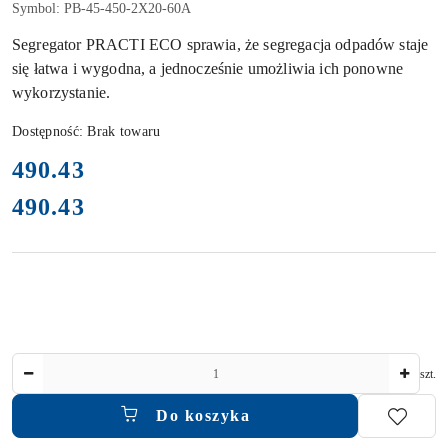
Symbol:
PB-45-450-2X20-60A
Segregator PRACTI ECO sprawia, że segregacja odpadów staje
się łatwa i wygodna, a jednocześnie umożliwia ich ponowne
wykorzystanie.
Dostępność:
Brak towaru
cena:
490.43
490.43
Cena:
Ilość
szt.
Do koszyka