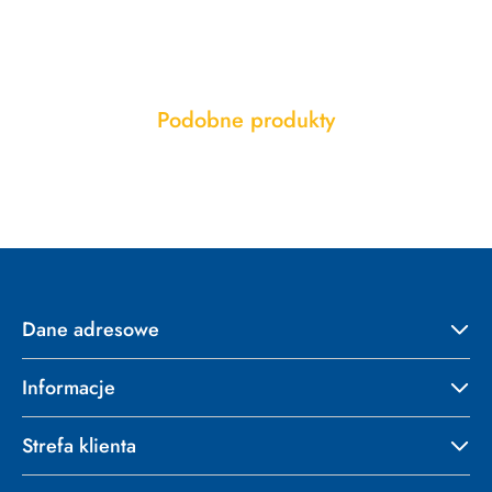
Produkty
Podobne produkty
Pomiń karuzelę produktów
o
statusie:
Dane adresowe
Informacje
Strefa klienta