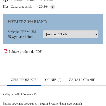
i
dostawa
Wyślij
Cena przesyłki:
20.99
WYBIERZ WARIANT:
Zaślepka PREMIUM
75 wymiar / kolor:
Pobierz produkt do PDF
OPIS PRODUKTU
OPINIE (0)
ZADAJ PYTANIE
Zaślepka do linii Premium 75
Zobacz także inne produkty w kategorii Systemy drzwi przesuwnych