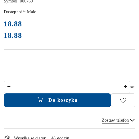
Symbol:
000760
Dostępność:
Mało
cena:
18.88
18.88
Cena:
Ilość
szt.
Do koszyka
Zostaw telefon
Dostępność
Wysyłka w ciągu:
48 godzin