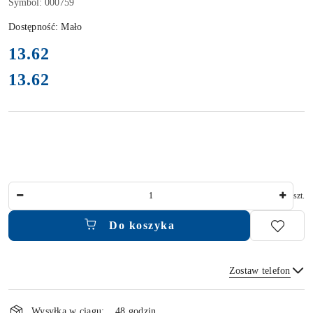
Symbol:
000759
Dostępność:
Mało
cena:
13.62
13.62
Cena:
Ilość
szt.
Do koszyka
Zostaw telefon
Dostępność
Wysyłka w ciągu:
48 godzin