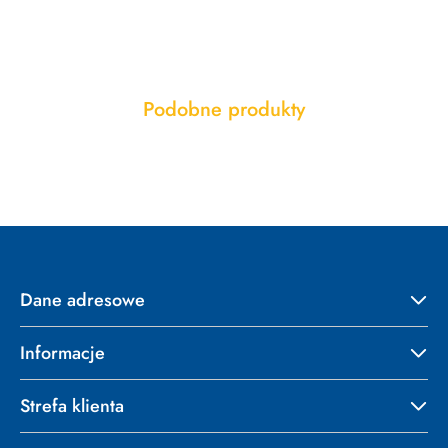
Produkty
Podobne produkty
Pomiń karuzelę produktów
o
statusie:
Dane adresowe
Informacje
Strefa klienta