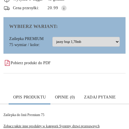
i
dostawa
Wyślij
Cena przesyłki:
20.99
WYBIERZ WARIANT:
Zaślepka PREMIUM
75 wymiar / kolor:
Pobierz produkt do PDF
OPIS PRODUKTU
OPINIE (0)
ZADAJ PYTANIE
Zaślepka do linii Premium 75
Zobacz także inne produkty w kategorii Systemy drzwi przesuwnych