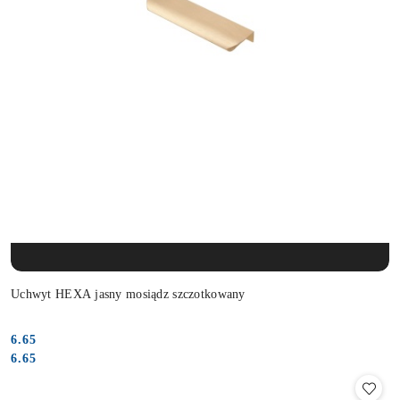
PRODUKT NIEDOSTĘPNY
Uchwyt HEXA jasny mosiądz szczotkowany
6.65
Cena:
Cena:
6.65