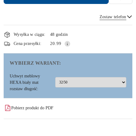
Zostaw telefon
Dostępność
i
Wysyłka w ciągu:
48 godzin
dostawa
Wyślij
Cena przesyłki:
20.99
WYBIERZ WARIANT:
Uchwyt meblowy
HEXA biały mat
rozstaw długość:
Pobierz produkt do PDF