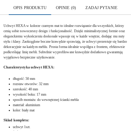
OPIS PRODUKTU
OPINIE (0)
ZADAJ PYTANIE
Uchwyt HEXA w kolorze czarnym mat to idealne rozwiązanie dla wszystkich, którzy
cenią sobie nowoczesny design i funkcjonalność. Dzięki minimalistycznej formie oraz
eleganckiemu wykończeniu doskonale wpasuje się w każde wnętrze, dodając mu nuty
stylu i klasy. Zaokrąglone boczne krawędzie sprawiają, że uchwyt prezentuje się bardzo
dekoracyjnie na każdym meblu. Prosta forma idealnie współgra z frontem, efektownie
podkreślając linię mebli. Subtelnie wyprofilowane krawędzie dodatkowo gwarantują
wyjątkowo bezpieczne użytkowanie.
Charakterystyka uchwyt HEXA:
długość: 50 mm
rozstaw otworów: 32 mm
szerokość: 40 mm
wysokość boku: 17 mm
sposób montażu: do wewnętrznej ścianki mebla
materiał: aluminium
kolor: biały mat
Skład kompletu:
uchwyt 1szt.