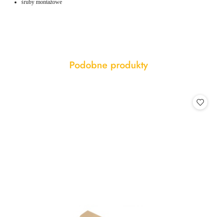
śruby montażowe
Produkty
Podobne produkty
Pomiń karuzelę produktów
o
statusie: