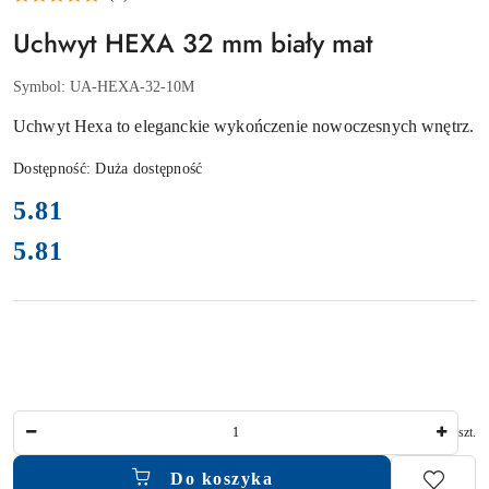
Uchwyt HEXA 32 mm biały mat
Symbol:
UA-HEXA-32-10M
Uchwyt Hexa to eleganckie wykończenie nowoczesnych wnętrz.
Dostępność:
Duża dostępność
cena:
5.81
5.81
Cena:
Ilość
szt.
Do koszyka