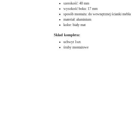
szerokość: 40 mm
wysokość boku: 17 mm
sposób montażu: do wewnętrznej ścianki mebla
materiał: aluminium
kolor: biały mat
Skład kompletu:
uchwyt 1szt.
śruby montażowe
Pomiń karuzelę produktów