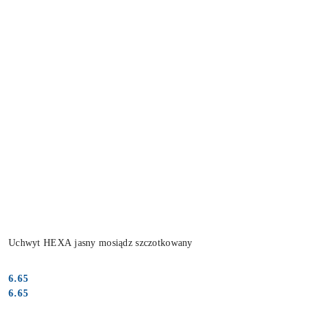
Uchwyt HEXA jasny mosiądz szczotkowany
6.65
Cena:
Cena:
6.65