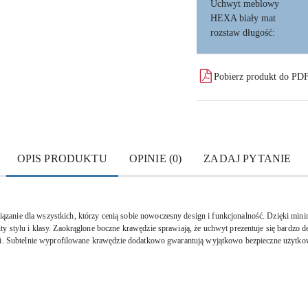
Uchwyt meblowy
HEXA biały mat
rozstaw długość:
Pobierz produkt do PD
OPIS PRODUKTU
OPINIE (0)
ZADAJ PYTANIE
anie dla wszystkich, którzy cenią sobie nowoczesny design i funkcjonalność. Dzięki mini
y stylu i klasy. Zaokrąglone boczne krawędzie sprawiają, że uchwyt prezentuje się bardzo d
ebli. Subtelnie wyprofilowane krawędzie dodatkowo gwarantują wyjątkowo bezpieczne użytk