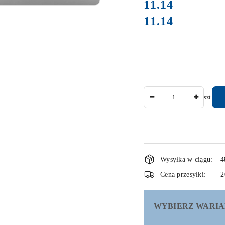
cena:
11.14
11.14
Cena:
Ilość
szt.
Dostępność
Wysyłka w ciągu:
4
i
Cena przesyłki:
2
dostawa
WYBIERZ WARIA