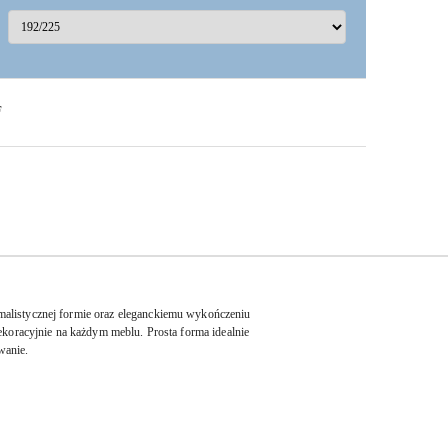
F
malistycznej formie oraz eleganckiemu wykończeniu
ekoracyjnie na każdym meblu. Prosta forma idealnie
owanie.