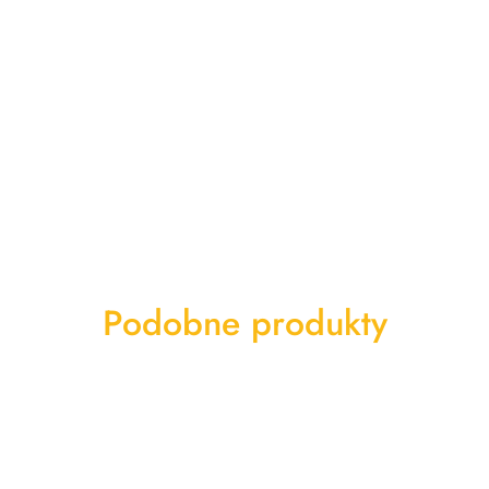
Produkty
Podobne produkty
o
statusie: