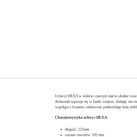
Uchwyt HEXA w kolorze czarnym mat to idealne rozwiąz
doskonale wpasuje się w każde wnętrze, dodając mu nut
współgra z frontem, efektownie podkreślając linię m
Charakterystyka uchwyt HEXA:
długość: 225mm
rozstaw otworów: 192 mm