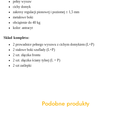
pełny wysuw
cichy domyk
zakresy regulacji pionowej i poziomej ± 1,5 mm
metalowe boki
obciążenie do 40 kg
kolor: antracyt
Skład kompletu:
2 prowadnice pełnego wysuwu z cichym domykiem (L+P)
2 stalowe boki szuflady (L+P)
2 szt. złączka frontu
2 szt. złączka ściany tylnej (L + P)
2 szt zaślepki
Produkty
Podobne produkty
Pomiń karuzelę produktów
o
statusie: