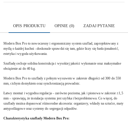
OPIS PRODUKTU
OPINIE (0)
ZADAJ PYTANIE
Modern Box Pro to nowoczesny i ergonomiczny system szuflad, zaprojektowany z
myślą o każdej kuchni –doskonale sprawdzi się tam, gdzie liczy się funkcjonalność,
estetyka i wygoda użytkowania.
Szufladę cechuje solidna konstrukcja i wysokiej jakości wykonanie oraz maksymalne
obciążenie aż do 40 kg.
Modern Box Pro to szuflady z pełnym wysuwem w zakresie długości od 300 do 550
mm, cichym domykiem oraz synchronizacją prowadnic.
Łatwy montaż i wygodna regulacja – zarówno pozioma, jak i pionowa w zakresie ±1,5
mm – sprawiają, że instalacja systemu jest szybka i bezproblemowa. Co więcej, do
szuflady można dopasować różnorodne akcesoria: organizery, wkłady na sztućce, maty
antypoślizgowe oraz systemy do segregacji odpadów.
Charakterystyka szuflady Modern Box Pro: