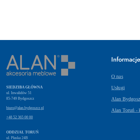
Pomiń karuzelę produktów
Informacj
O nas
SIEDZIBA GŁÓWNA
Usługi
ul. Inwalidów 51
Alan Bydgoszc
biuro@alan.bydgoszcz.pl
Alan Toruń - 
+48 52 365 00 00
ODDZIAŁ TORUŃ
ul. Płaska 24B