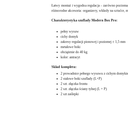
Łatwy montaż i wygodna regulacja – zarówno pozioma, 
różnorodne akcesoria: organizery, wkłady na sztućce, 
Charakterystyka szuflady Modern Box Pro:
pełny wysuw
cichy domyk
zakresy regulacji pionowej i poziomej ± 1,5 mm
metalowe boki
obciążenie do 40 kg
kolor: antracyt
Skład kompletu:
2 prowadnice pełnego wysuwu z cichym domyki
2 stalowe boki szuflady (L+P)
2 szt. złączka frontu
2 szt. złączka ściany tylnej (L + P)
2 szt zaślepki