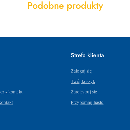
Produkty
Podobne produkty
o
statusie:
e
Strefa klienta
Zaloguj się
Twój koszyk
z - kontakt
Zarejestruj się
kontakt
Przypomnij hasło