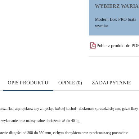
WYBIERZ WARIA
Modern Box PRO biała
wymiar:
Pobierz produkt do PD
OPIS PRODUKTU
OPINIE (0)
ZADAJ PYTANIE
zuflad, zaprojektowany z myślą o każdej kuchni –doskonale sprawdzi się tam, gdzie liczy 
ci wykonanie oraz maksymalne obciążenie aż do 40 kg.
esie długości od 300 do 550 mm, cichym domykiem oraz synchronizacją prowadnic.