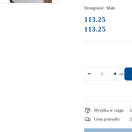
Dostępność:
Mało
cena:
113.25
113.25
Cena:
Ilość
szt.
Dostępność
Wysyłka w ciągu:
2
i
Cena przesyłki:
2
dostawa