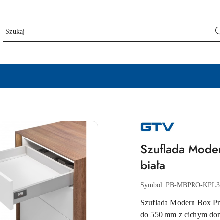
NAZWA
PRODUCENTA:
GTV
Szuflada Mod
biała
Symbol:
PB-MBPRO-KPL3
Szuflada Modern Box Pr
do 550 mm z cichym dom