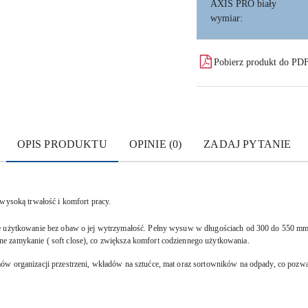
AXIS PRO biały
wymiar:
Pobierz produkt do PD
OPIS PRODUKTU
OPINIE (0)
ZADAJ PYTANIE
 wysoką trwałość i komfort pracy.
łe użytkowanie bez obaw o jej wytrzymałość. Pełny wysuw w długościach od 300 do 550 mm 
e zamykanie ( soft close), co zwiększa komfort codziennego użytkowania.
w organizacji przestrzeni, wkładów na sztućce, mat oraz sortowników na odpady, co pozwal