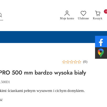
0
Moje konto
Ulubione
Koszyk
(0)
 PRO 500 mm bardzo wysoka biały
L500D1
ienkimi ściankami pełnym wysuwem i cichym domykiem.
ść