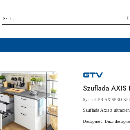
NAZWA
PRODUCENTA:
GTV
Szuflada AXIS
Symbol:
PB-AXISPRO-KP
Szuflada Axis z ultrac
Dostępność:
Duża dostępno