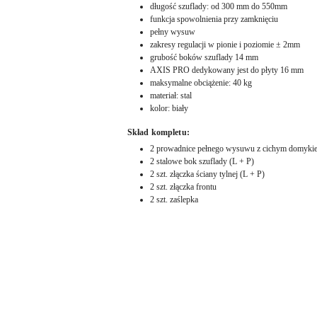
długość szuflady: od 300 mm do 550mm
funkcja spowolnienia przy zamknięciu
pełny wysuw
zakresy regulacji w pionie i poziomie ± 2mm
grubość boków szuflady 14 mm
AXIS PRO dedykowany jest do płyty 16 mm
maksymalne obciążenie: 40 kg
materiał: stal
kolor: biały
Skład kompletu:
2 prowadnice pełnego wysuwu z cichym domykie
2 stalowe bok szuflady (L + P)
2 szt. złączka ściany tylnej (L + P)
2 szt. złączka frontu
2 szt. zaślepka
Pomiń karuzelę produktów