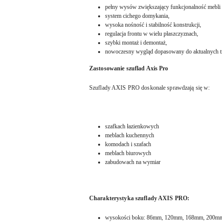
pełny wysów zwiększający funkcjonalność mebli 
system cichego domykania,
wysoka nośność i stabilność konstrukcji,
regulacja frontu w wielu płaszczyznach,
szybki montaż i demontaż,
nowoczesny wygląd dopasowany do aktualnych t
Zastosowanie szuflad Axis Pro
Szuflady AXIS PRO doskonale sprawdzają się w:
szafkach łazienkowych
meblach kuchennych
komodach i szafach
meblach biurowych
zabudowach na wymiar
Charakterystyka szuflady AXIS PRO:
wysokości boku: 86mm, 120mm, 168mm, 200m