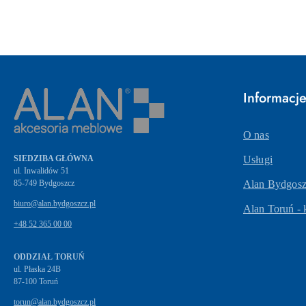
Informacj
O nas
SIEDZIBA GŁÓWNA
Usługi
ul. Inwalidów 51
Alan Bydgoszc
biuro@alan.bydgoszcz.pl
Alan Toruń - 
+48 52 365 00 00
ODDZIAŁ TORUŃ
ul. Płaska 24B
87-100 Toruń
torun@alan.bydgoszcz.pl