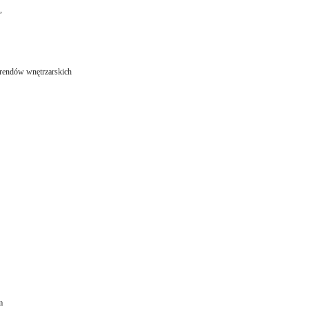
,
rendów wnętrzarskich
m