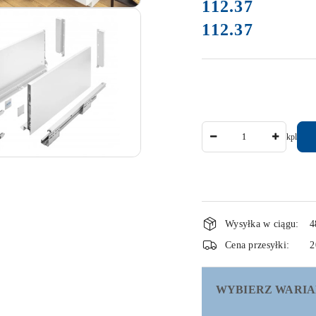
cena:
112.37
112.37
Cena:
Ilość
kpl
Dostępność
Wysyłka w ciągu:
4
i
Cena przesyłki:
2
dostawa
WYBIERZ WARIA