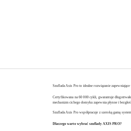
Szuflada Axis Pro to idealne rozwiązanie zapewniające
Certyfikowana na 60 000 cykli, gwarantuje długotrwa
mechanizm cichego domyku zapewnia płynne i bezgłośn
Szuflada Axis Pro współpracuje z szeroką gamą systemó
Dlaczego warto wybrać szuflady AXIS PRO?