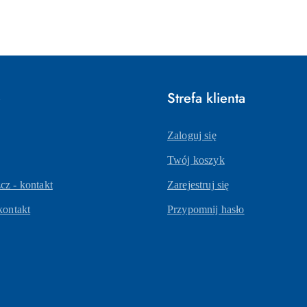
o
statusie:
e
Strefa klienta
Zaloguj się
Twój koszyk
z - kontakt
Zarejestruj się
kontakt
Przypomnij hasło