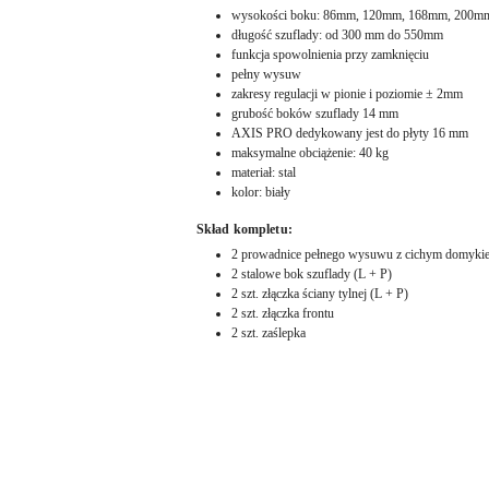
wysokości boku: 86mm, 120mm, 168mm, 200m
długość szuflady: od 300 mm do 550mm
funkcja spowolnienia przy zamknięciu
pełny wysuw
zakresy regulacji w pionie i poziomie ± 2mm
grubość boków szuflady 14 mm
AXIS PRO dedykowany jest do płyty 16 mm
maksymalne obciążenie: 40 kg
materiał: stal
kolor: biały
Skład kompletu:
2 prowadnice pełnego wysuwu z cichym domykie
2 stalowe bok szuflady (L + P)
2 szt. złączka ściany tylnej (L + P)
2 szt. złączka frontu
2 szt. zaślepka
Pomiń karuzelę produktów