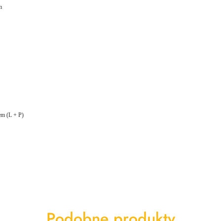
m
m (L + P)
Produkty
Podobne produkty