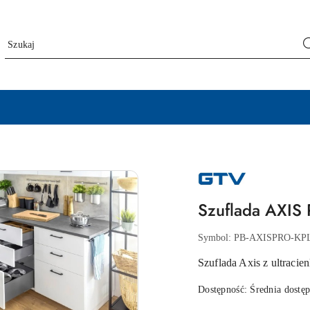
NAZWA
PRODUCENTA:
GTV
Szuflada AXIS
Symbol:
PB-AXISPRO-KP
Szuflada Axis z ultrac
Dostępność:
Średnia dostę