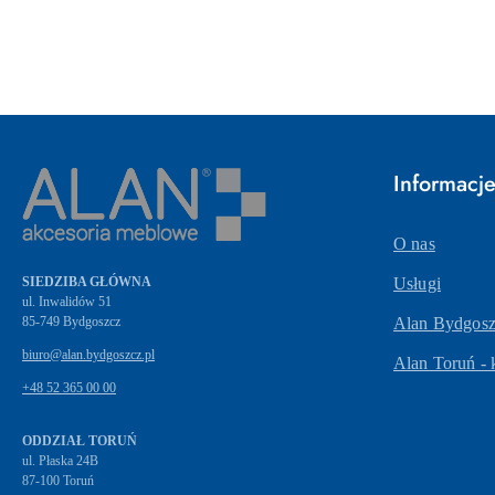
Informacj
O nas
SIEDZIBA GŁÓWNA
Usługi
ul. Inwalidów 51
Alan Bydgoszc
biuro@alan.bydgoszcz.pl
Alan Toruń - 
+48 52 365 00 00
ODDZIAŁ TORUŃ
ul. Płaska 24B
87-100 Toruń