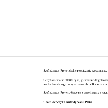
Szuflada Axis Pro to idealne rozwiązanie zapewniające
Certyfikowana na 60 000 cykli, gwarantuje długotrwa
mechanizm cichego domyku zapewnia delikatne i ciche
Szuflada Axis Pro współpracuje z szeroką gamą systemó
Charakterystyka szuflady AXIS PRO: