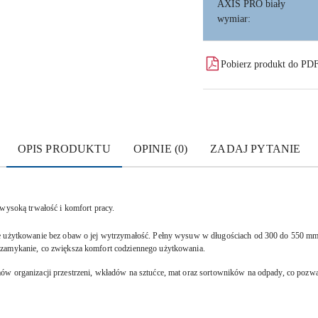
AXIS PRO biały
wymiar:
Pobierz produkt do PD
OPIS PRODUKTU
OPINIE (0)
ZADAJ PYTANIE
 wysoką trwałość i komfort pracy.
łe użytkowanie bez obaw o jej wytrzymałość. Pełny wysuw w długościach od 300 do 550 mm 
 zamykanie, co zwiększa komfort codziennego użytkowania.
w organizacji przestrzeni, wkładów na sztućce, mat oraz sortowników na odpady, co pozwal