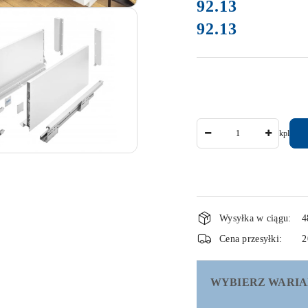
cena:
92.13
92.13
Cena:
Ilość
kpl
Dostępność
Wysyłka w ciągu:
4
i
Cena przesyłki:
2
dostawa
WYBIERZ WARIA