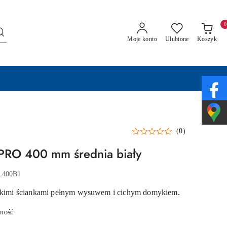
0
Moje konto
Ulubione
Koszyk
(0)
 PRO 400 mm średnia biały
L400B1
ienkimi ściankami pełnym wysuwem i cichym domykiem.
pność