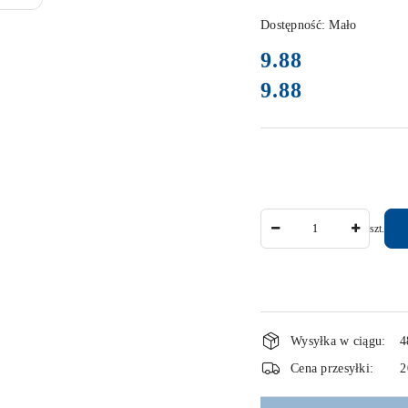
Dostępność:
Mało
cena:
9.88
9.88
Cena:
Ilość
szt.
Dostępność
Wysyłka w ciągu:
4
i
Cena przesyłki:
2
dostawa