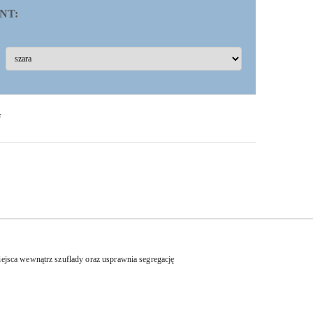
NT:
F
ejsca wewnątrz szuflady oraz usprawnia segregację