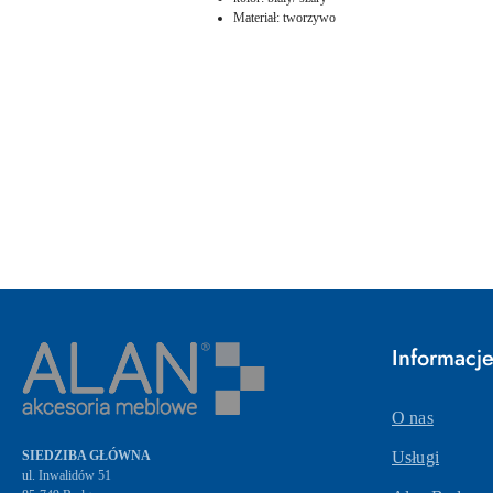
Materiał: tworzywo
Pomiń karuzelę produktów
Informacj
O nas
SIEDZIBA GŁÓWNA
Usługi
ul. Inwalidów 51