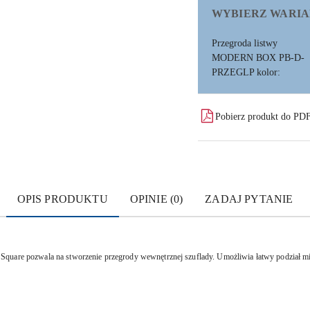
WYBIERZ WARIA
Przegroda listwy
MODERN BOX PB-D-
PRZEGLP kolor:
Pobierz produkt do PD
OPIS PRODUKTU
OPINIE (0)
ZADAJ PYTANIE
Square pozwala na stworzenie przegrody wewnętrznej szuflady.
Umożliwia łatwy podział mi