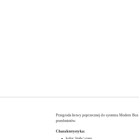
Przegroda listwy poprzecznej do systemu Modern Box 
przedmiotów.
Charakterystyka:
kolor: biały/ szary