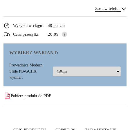
Zostaw telefon
Dostępność
i
Wysyłka w ciągu:
48 godzin
dostawa
Wyślij
Cena przesyłki:
20.99
WYBIERZ WARIANT:
Prowadnica Modern
Slide PB-GCHX
wymiar:
Pobierz produkt do PDF