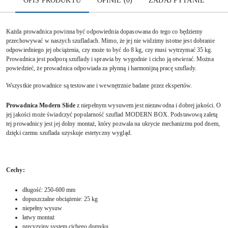
OPIS PRODUKTU
OPINIE (0)
ZADAJ PYTANIE
Każda prowadnica powinna być odpowiednia dopasowana do tego co będziemy
przechowywać w naszych szufladach. Mimo, że jej nie widzimy istotne jest dobranie
odpowiedniego jej obciążenia, czy może to być do 8 kg, czy musi wytrzymać 35 kg.
Prowadnica jest podporą szuflady i sprawia by wygodnie i cicho ją otwierać. Można
powiedzieć, że prowadnica odpowiada za płynną i harmonijną pracę szuflady.
Wszystkie prowadnice są testowane i wewnętrznie badane przez ekspertów.
Prowadnica Modern Slide
z niepełnym wysuwem jest niezawodna i dobrej jakości. O
jej jakości może świadczyć popularność szuflad MODERN BOX. Podstawową zaletą
tej prowadnicy jest jej dolny montaż, który pozwala na ukrycie mechanizmu pod dnem,
dzięki czemu szuflada uzyskuje estetyczny wygląd.
Cechy:
długość: 250-600 mm
dopuszczalne obciążenie: 25 kg
niepełny wysuw
łatwy montaż
precyzyjny system cichego domyku