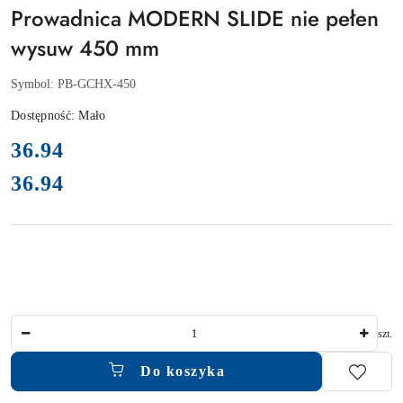
Prowadnica MODERN SLIDE nie pełen
wysuw 450 mm
Symbol:
PB-GCHX-450
Dostępność:
Mało
cena:
36.94
36.94
Cena:
Ilość
szt.
Do koszyka