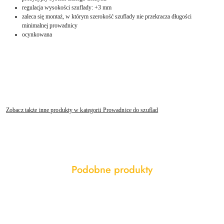
regulacja wysokości szuflady: +3 mm
zaleca się montaż, w którym szerokość szuflady nie przekracza długości
minimalnej prowadnicy
ocynkowana
Zobacz także inne produkty w kategorii Prowadnice do szuflad
Produkty
Podobne produkty
Pomiń karuzelę produktów
o
statusie: