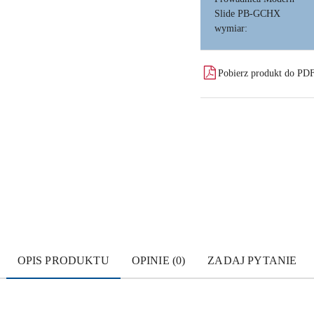
Slide PB-GCHX
wymiar:
Pobierz produkt do PD
OPIS PRODUKTU
OPINIE (0)
ZADAJ PYTANIE