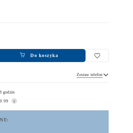
Do koszyka
Zostaw telefon
Wyślij
8 godzin
0.99
NT: