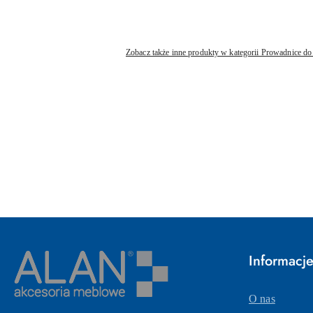
Zobacz także inne produkty w kategorii Prowadnice do
Pomiń karuzelę produktów
Informacj
O nas