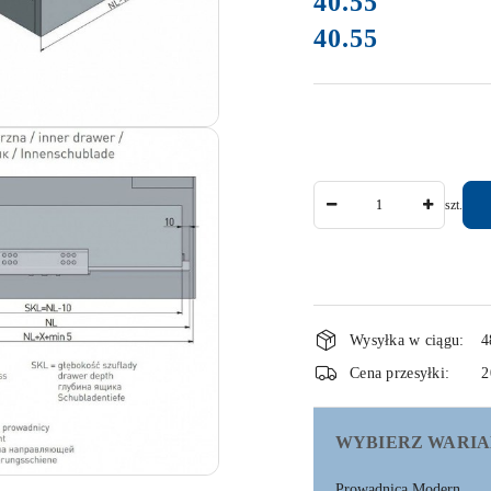
cena:
40.55
40.55
Cena:
Ilość
szt.
Dostępność
Wysyłka w ciągu:
4
i
Cena przesyłki:
2
dostawa
WYBIERZ WARIA
Prowadnica Modern