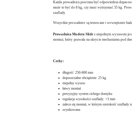
Każda prowadnica powinna być odpowiednia dopasowana
może to być do 8 kg, czy musi wytrzymać 35 kg. Prowa
szuflady.
Wszystkie prowadnice są testowane i wewnętrznie bada
Prowadnica Modern Slide
z niepełnym wysuwem jest 
montaż, który pozwala na ukrycie mechanizmu pod dnem
Cechy:
długość: 250-600 mm
dopuszczalne obciążenie: 25 kg
niepełny wysuw
łatwy montaż
precyzyjny system cichego domyku
regulacja wysokości szuflady: +3 mm
zaleca się montaż, w którym szerokość szuflady 
ocynkowana