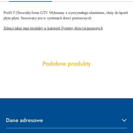
Profil T (Teownik) firmy GTV. Wykonany z wytrzymałego aluminium, służy do łączeń
płyta-płyta. Stosowany jest w systemach drzwi przesuwnych.
Zobacz także inne produkty w kategorii Systemy drzwi przesuwnych
Produkty
Podobne produkty
Pomiń karuzelę produktów
o
statusie:
Dane adresowe