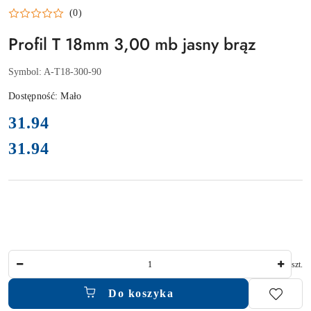
GTV
(0)
Profil T 18mm 3,00 mb jasny brąz
Symbol:
A-T18-300-90
Dostępność:
Mało
cena:
31.94
31.94
Cena:
Ilość
szt.
Do koszyka