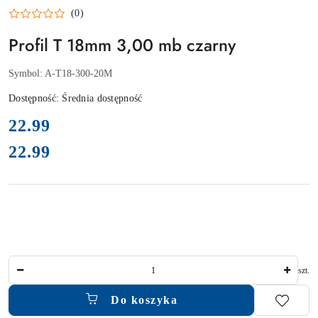
GTV
(0)
Profil T 18mm 3,00 mb czarny
Symbol:
A-T18-300-20M
Dostępność:
Średnia dostępność
cena:
22.99
22.99
Cena:
Ilość
szt.
Do koszyka