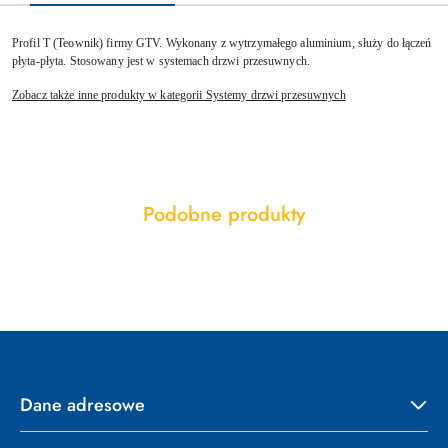
Profil T (Teownik) firmy GTV. Wykonany z wytrzymałego aluminium, służy do łączeń
płyta-płyta. Stosowany jest w systemach drzwi przesuwnych.
Zobacz także inne produkty w kategorii Systemy drzwi przesuwnych
Produkty
Podobne produkty
Pomiń karuzelę produktów
o
statusie:
Dane adresowe