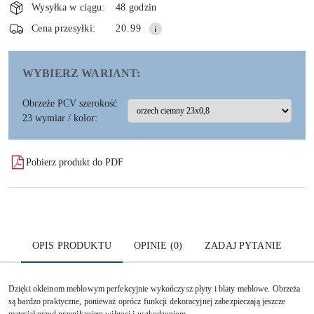
i
Wysyłka w ciągu:
48 godzin
dostawa
Wyślij
Cena przesyłki:
20.99
WYBIERZ WARIANT:
Obrzeże PCV szerokość
23 wymiar / kolor:
Pobierz produkt do PDF
OPIS PRODUKTU
OPINIE (0)
ZADAJ PYTANIE
Dzięki okleinom meblowym perfekcyjnie wykończysz płyty i blaty meblowe. Obrzeża
są bardzo praktyczne, ponieważ oprócz funkcji dekoracyjnej zabezpieczają jeszcze
materiał przed przenikaniem wilgoci i uszkodzeniom.