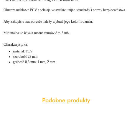
Obrzeża meblowe PCV spełniają wszystkie unijne standardy i normy bezpieczeństwa.
Aby zakupić u nas obrzeże należy wybrać jego kolor i rozmiar.
Minimalna ilość jaka można zamówić to 5 mb.
Charakterystyka:
materiał: PCV
szerokość 23 mm
grubość 0,8 mm; 1 mm; 2 mm
Produkty
Podobne produkty
Pomiń karuzelę produktów
o
statusie: