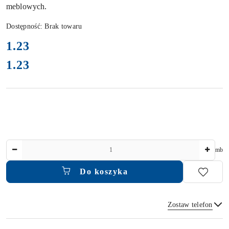
meblowych.
Dostępność:
Brak towaru
cena:
1.23
1.23
Cena:
Ilość
mb
Do koszyka
Zostaw telefon
Dostępność