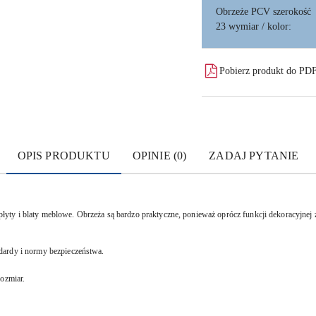
Obrzeże PCV szerokość
23 wymiar / kolor:
Pobierz produkt do PD
OPIS PRODUKTU
OPINIE (0)
ZADAJ PYTANIE
ty i blaty meblowe. Obrzeża są bardzo praktyczne, ponieważ oprócz funkcji dekoracyjnej za
dardy i normy bezpieczeństwa.
rozmiar.