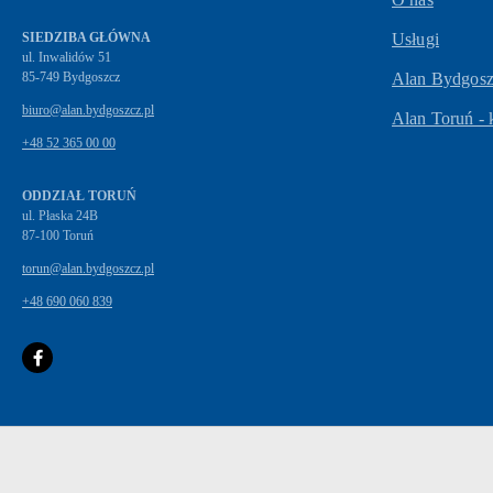
SIEDZIBA GŁÓWNA
Usługi
ul. Inwalidów 51
Alan Bydgoszc
biuro@alan.bydgoszcz.pl
Alan Toruń - 
+48 52 365 00 00
ODDZIAŁ TORUŃ
ul. Płaska 24B
87-100 Toruń
torun@alan.bydgoszcz.pl
+48 690 060 839