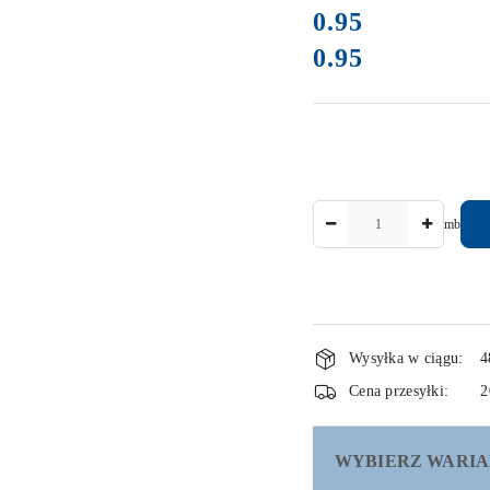
cena:
0.95
0.95
Cena:
Ilość
mb
Dostępność
Wysyłka w ciągu:
4
i
Cena przesyłki:
2
dostawa
WYBIERZ WARIA