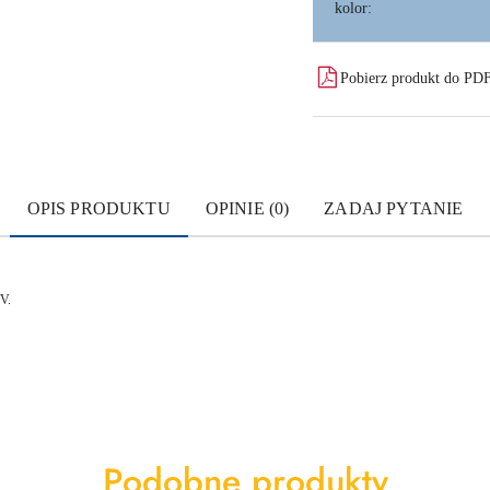
kolor:
Pobierz produkt do PD
OPIS PRODUKTU
OPINIE (0)
ZADAJ PYTANIE
V.
Produkty
Podobne produkty