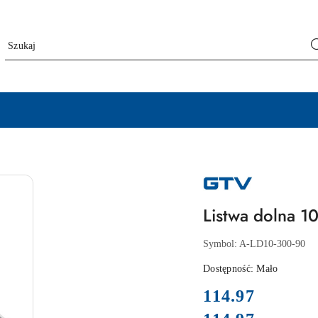
NAZWA
PRODUCENTA:
GTV
Listwa dolna 1
Symbol:
A-LD10-300-90
Dostępność:
Mało
cena:
114.97
Cena: