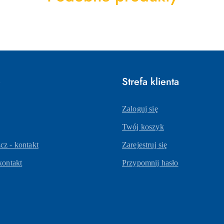
o
statusie:
e
Strefa klienta
Zaloguj się
Twój koszyk
z - kontakt
Zarejestruj się
kontakt
Przypomnij hasło