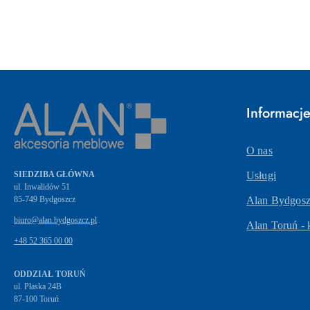
Informacj
O nas
SIEDZIBA GŁÓWNA
Usługi
ul. Inwalidów 51
Alan Bydgoszc
biuro@alan.bydgoszcz.pl
Alan Toruń - 
+48 52 365 00 00
ODDZIAŁ TORUŃ
ul. Płaska 24B
87-100 Toruń