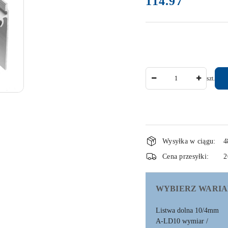
114.97
Ilość
szt.
Dostępność
Wysyłka w ciągu:
4
i
Cena przesyłki:
2
dostawa
WYBIERZ WARIA
Listwa dolna 10/4mm
A-LD10 wymiar /