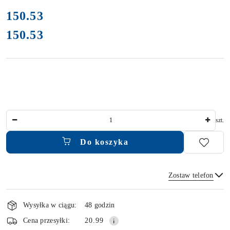
cena:
150.53
150.53
Cena:
Ilość
szt.
Do koszyka
Zostaw telefon
Dostępność
i
Wysyłka w ciągu:
48 godzin
dostawa
Wyślij
Cena przesyłki:
20.99