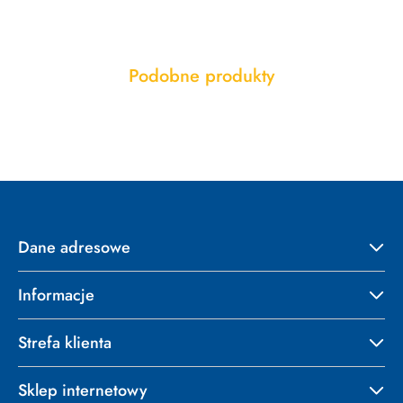
Produkty
Podobne produkty
Pomiń karuzelę produktów
o
statusie:
Dane adresowe
Informacje
Strefa klienta
Sklep internetowy