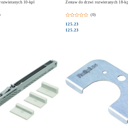
rozwieranych 10-kpl
Zestaw do drzwi rozwieranych 18-kp
)
(0)
125.23
Cena:
Cena:
125.23