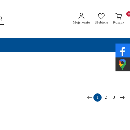
0
Moje konto
Ulubione
Koszyk
1
2
3