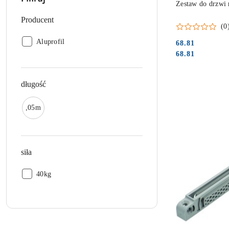
Zestaw do drzwi 
Producent
(0
Producent:
Aluprofil
68.81
Cena:
Cena:
68.81
długość
długość:
4,05mb
siła
siła:
40kg