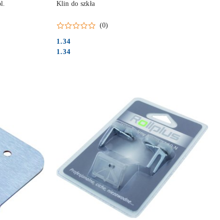
l.
Klin do szkła
(0)
1.34
Cena:
Cena:
1.34