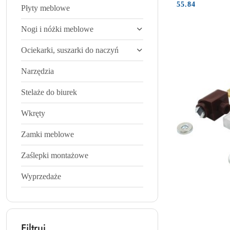
Cena:
Cena:
55.84
Płyty meblowe
Nogi i nóżki meblowe
Ociekarki, suszarki do naczyń
Narzędzia
Stelaże do biurek
Wkręty
Zamki meblowe
Zaślepki montażowe
Wyprzedaże
Filtruj