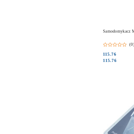
Samodomykacz MP
(0
115.76
Cena:
Cena:
115.76