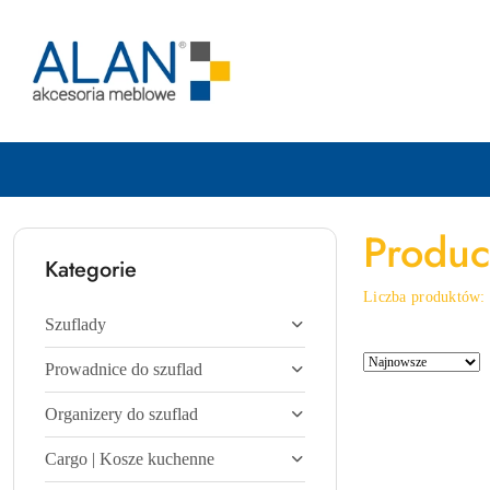
Przejdź do treści głównej
Przejdź do wyszukiwarki
Przejdź do moje konto
Przejdź do menu głównego
Przejdź do stopki
Produce
Kategorie
Liczba produktów
Szuflady
Zastosowano
Sortuj
Prowadnice do szuflad
sortowanie:
według
Najnowsze.
Organizery do szuflad
Cargo | Kosze kuchenne