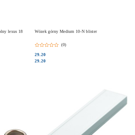
DO KOSZYKA
lny lexus 18
Wózek górny Medium 10-N blister
(0)
29.20
Cena:
Cena:
29.20