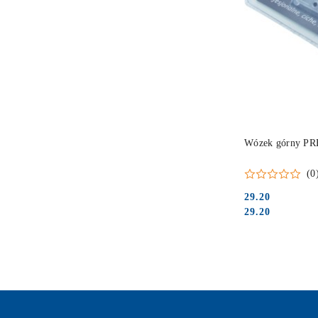
Wózek górny PR
(0
29.20
Cena:
Cena:
29.20