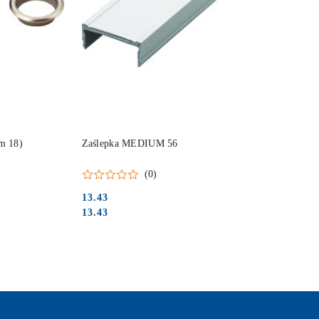
DO KOSZYKA
m 18)
Zaślepka MEDIUM 56
(0)
13.43
Cena:
Cena:
13.43