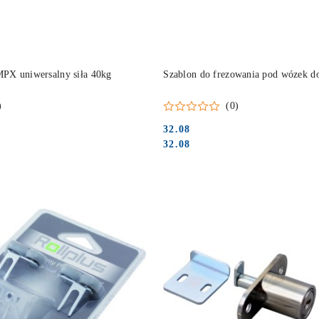
DO KOSZYKA
DO KOSZYKA
X uniwersalny siła 40kg
Szablon do frezowania pod wózek do
)
(0)
32.08
Cena:
Cena:
32.08