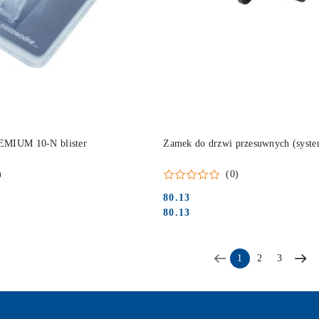
DO KOSZYKA
DO KOSZYKA
EMIUM 10-N blister
Zamek do drzwi przesuwnych (syste
)
(0)
80.13
Cena:
Cena:
80.13
1
2
3