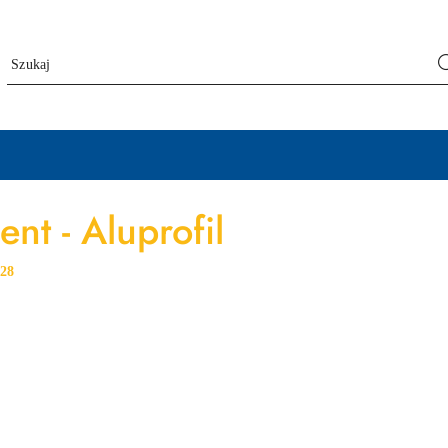
nt - Aluprofil
:
28