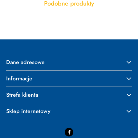
Produkty
Podobne produkty
Pomiń karuzelę produktów
o
statusie:
Dane adresowe
Informacje
Strefa klienta
Sklep internetowy