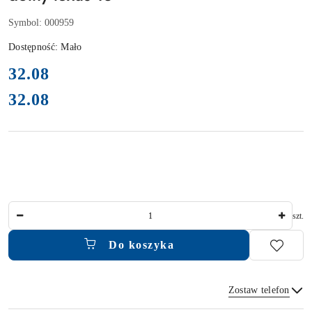
Symbol:
000959
Dostępność:
Mało
cena:
32.08
32.08
Cena:
Ilość
szt.
Do koszyka
Zostaw telefon