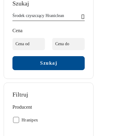
Szukaj
Cena
Szukaj
Filtruj
Producent
Producent:
Hranipex