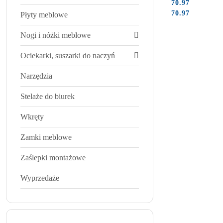
70.97
Cena:
Cena:
70.97
Płyty meblowe
Nogi i nóżki meblowe
Ociekarki, suszarki do naczyń
Narzędzia
Stelaże do biurek
Wkręty
Zamki meblowe
Zaślepki montażowe
Wyprzedaże