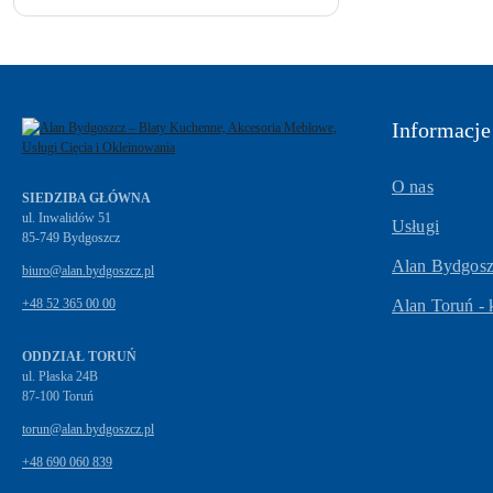
Informacje
O nas
SIEDZIBA GŁÓWNA
ul. Inwalidów 51
Usługi
Alan Bydgoszc
biuro@alan.bydgoszcz.pl
+48 52 365 00 00
Alan Toruń - 
ODDZIAŁ TORUŃ
ul. Płaska 24B
87-100 Toruń
torun@alan.bydgoszcz.pl
+48 690 060 839