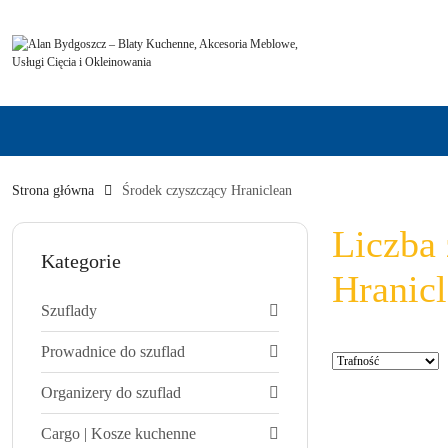
Przejdź do treści głównej
Przejdź do wyszukiwarki
Przejdź do moje konto
Przejdź do menu głównego
Przejdź do stopki
Strona główna
Środek czyszczący Hraniclean
Liczba
Kategorie
Hranicl
Szuflady
Prowadnice do szuflad
Zastosowano
Sortuj
sortowanie:
według
Organizery do szuflad
Trafność
.
Cargo | Kosze kuchenne