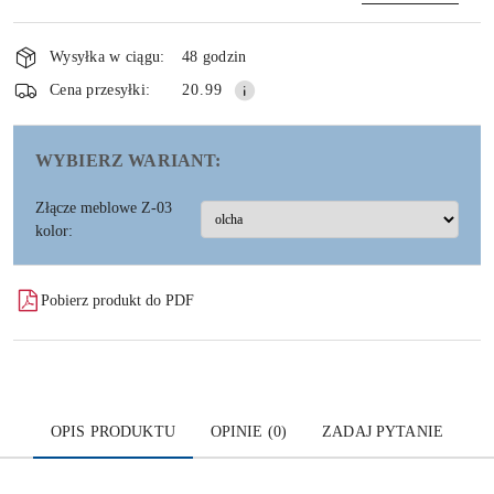
Dostępność
i
Wysyłka w ciągu:
48 godzin
dostawa
Wyślij
Cena przesyłki:
20.99
WYBIERZ WARIANT:
Złącze meblowe Z-03
kolor:
Pobierz produkt do PDF
OPIS PRODUKTU
OPINIE (0)
ZADAJ PYTANIE