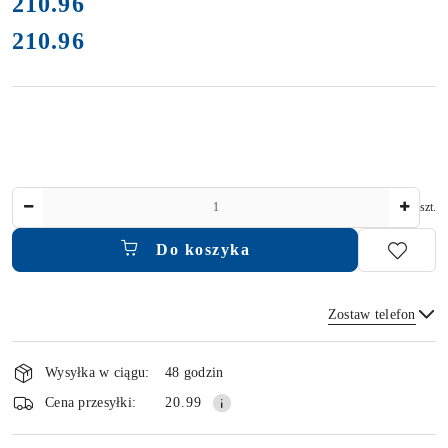
cena:
210.96
210.96
Cena:
Ilość
szt.
Do koszyka
Zostaw telefon
Dostępność
i
Wysyłka w ciągu:
48 godzin
dostawa
Wyślij
Cena przesyłki:
20.99