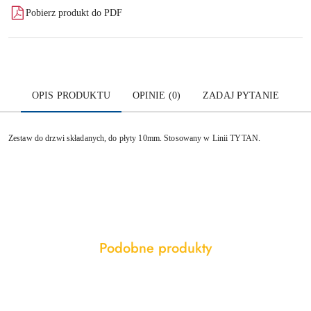
Pobierz produkt do PDF
OPIS PRODUKTU
OPINIE (0)
ZADAJ PYTANIE
Zestaw do drzwi składanych, do płyty 10mm. Stosowany w Linii TYTAN.
Produkty
Podobne produkty
Pomiń karuzelę produktów
o
statusie: