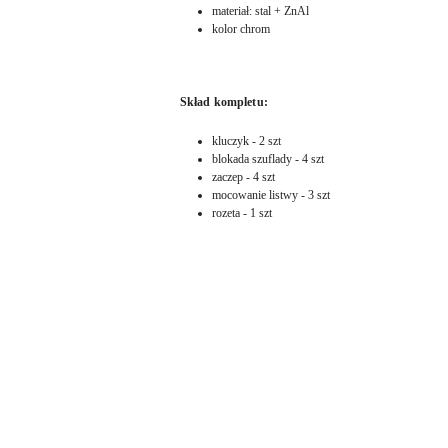
materiał: stal + ZnAl
kolor chrom
Skład kompletu:
kluczyk - 2 szt
blokada szuflady - 4 szt
zaczep - 4 szt
mocowanie listwy - 3 szt
rozeta - 1 szt
Pomiń karuzelę produktów