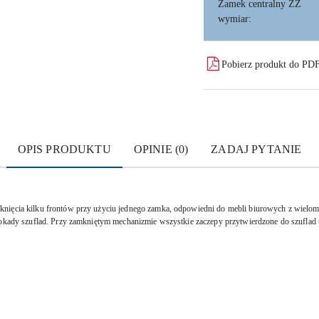
Zamek centralny ZZ
wymiar:
Pobierz produkt do PD
OPIS PRODUKTU
OPINIE (0)
ZADAJ PYTANIE
knięcia kilku frontów przy użyciu jednego zamka, odpowiedni do mebli biurowych z wielom
blokady szuflad. Przy zamkniętym mechanizmie wszystkie zaczepy przytwierdzone do szufla