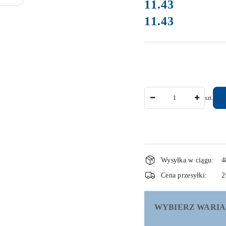
cena:
11.43
11.43
Cena:
Ilość
szt.
Dostępność
Wysyłka w ciągu:
4
i
Cena przesyłki:
2
dostawa
WYBIERZ WARIA