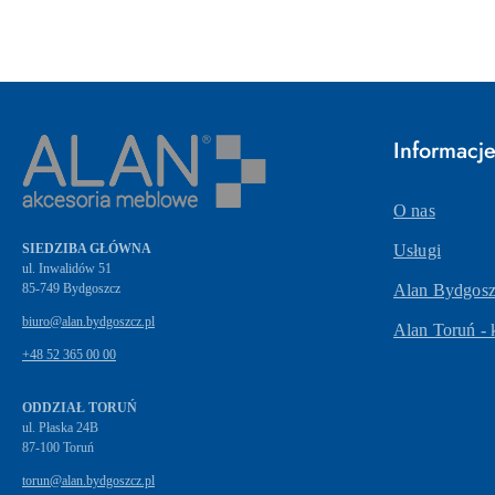
Informacj
O nas
SIEDZIBA GŁÓWNA
Usługi
ul. Inwalidów 51
Alan Bydgoszc
biuro@alan.bydgoszcz.pl
Alan Toruń - 
+48 52 365 00 00
ODDZIAŁ TORUŃ
ul. Płaska 24B
87-100 Toruń
torun@alan.bydgoszcz.pl