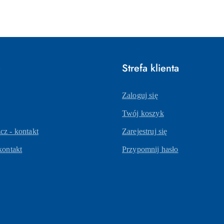
o
statusie:
e
Strefa klienta
Zaloguj się
Twój koszyk
z - kontakt
Zarejestruj się
kontakt
Przypomnij hasło