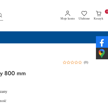
0
Moje konto
Ulubione
Koszyk
(0)
ny 800 mm
czany
pność