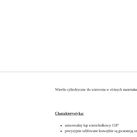
Wiertło cylindryczne do wiercenia w różnych materiałach
Charakterystyka:
uniwersalny kąt wierzchołkowy 118°
precyzyjnie szlifowane krawędzie są gwarancją s