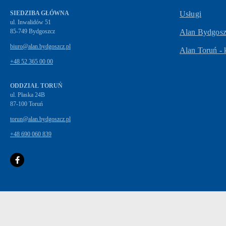
SIEDZIBA GŁÓWNA
Usługi
ul. Inwalidów 51
Alan Bydgoszc
biuro@alan.bydgoszcz.pl
Alan Toruń - 
+48 52 365 00 00
ODDZIAŁ TORUŃ
ul. Płaska 24B
87-100 Toruń
torun@alan.bydgoszcz.pl
+48 690 060 839