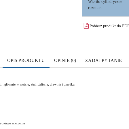
Wiertło cylindryczne
rozmiar:
Pobierz produkt do PD
OPIS PRODUKTU
OPINIE (0)
ZADAJ PYTANIE
: głównie w metalu, stali, żeliwie, drewnie i plastiku
zybkiego wiercenia