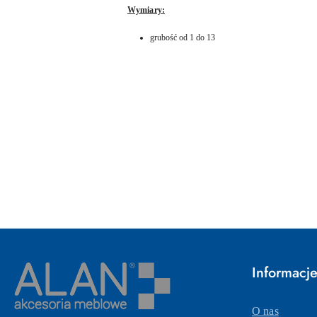
Wymiary:
grubość od 1 do 13
Pomiń karuzelę produktów
Informacj
O nas