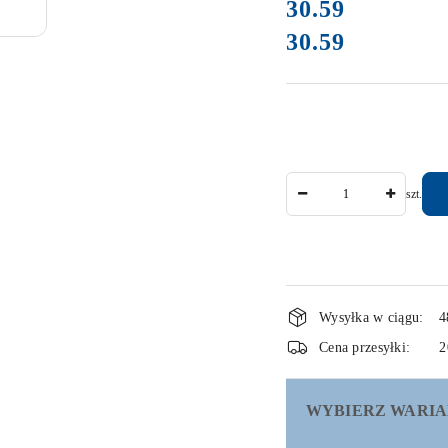
cena:
30.59
30.59
Cena:
Ilość
szt.
Dostępność
Wysyłka w ciągu:
4
i
Cena przesyłki:
2
dostawa
WYBIERZ WARIA