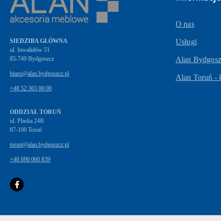
O nas
SIEDZIBA GŁÓWNA
Usługi
ul. Inwalidów 51
Alan Bydgoszc
biuro@alan.bydgoszcz.pl
Alan Toruń - 
+48 52 365 00 00
ODDZIAŁ TORUŃ
ul. Płaska 24B
87-100 Toruń
torun@alan.bydgoszcz.pl
+48 690 060 839