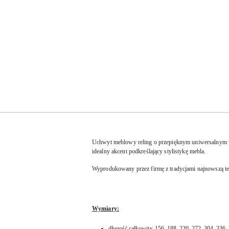
Uchwyt meblowy reling o przepięknym uniwersalnym wy
idealny akcent podkreślający stylistykę mebla.
Wyprodukowany przez firmę z tradycjami najnowszą te
Wymiary:
długość całkowita: 156, 188, 220, 272, 304, 336,