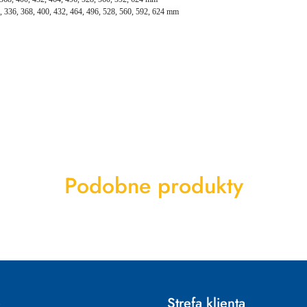
, 336, 368, 400, 432, 464, 496, 528, 560, 592, 624 mm
Produkty
Podobne produkty
o
statusie:
e
Strefa klienta