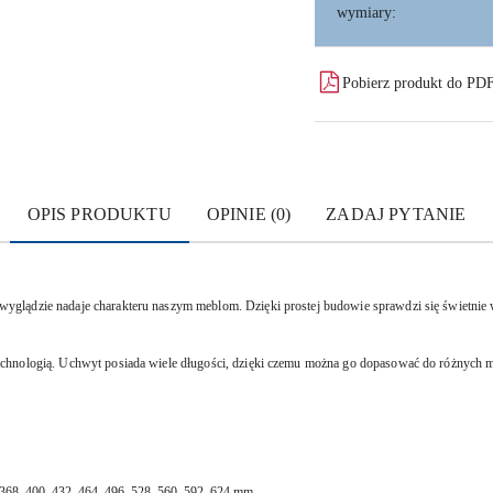
wymiary:
Pobierz produkt do PD
OPIS PRODUKTU
OPINIE (0)
ZADAJ PYTANIE
glądzie nadaje charakteru naszym meblom. Dzięki prostej budowie sprawdzi się świetnie 
chnologią. Uchwyt posiada wiele długości, dzięki czemu można go dopasować do różnych m
 368, 400, 432, 464, 496, 528, 560, 592, 624 mm