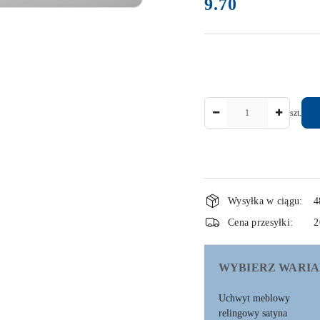
9.70
Cena:
Ilość
szt.
Dostępność
Wysyłka w ciągu:
4
i
Cena przesyłki:
2
dostawa
WYBIERZ WARIA
Uchwyt meblowy
relingowy satyna