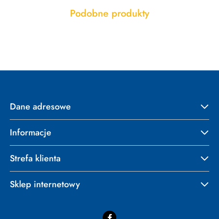
Produkty
Podobne produkty
Pomiń karuzelę produktów
o
statusie:
Dane adresowe
Informacje
Strefa klienta
Sklep internetowy