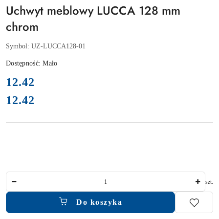
Uchwyt meblowy LUCCA 128 mm
chrom
Symbol:
UZ-LUCCA128-01
Dostępność:
Mało
cena:
12.42
12.42
Cena:
Ilość
szt.
Do koszyka