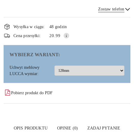
Zostaw telefon
Dostępność
i
Wysyłka w ciągu:
48 godzin
dostawa
Wyślij
Cena przesyłki:
20.99
WYBIERZ WARIANT:
Uchwyt meblowy
LUCCA wymiar:
Pobierz produkt do PDF
OPIS PRODUKTU
OPINIE (0)
ZADAJ PYTANIE