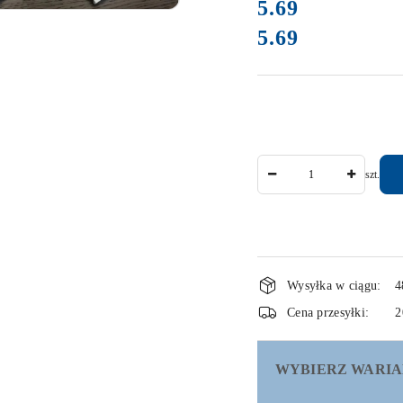
cena:
5.69
5.69
Cena:
Ilość
szt.
Dostępność
Wysyłka w ciągu:
4
i
Cena przesyłki:
2
dostawa
WYBIERZ WARIA