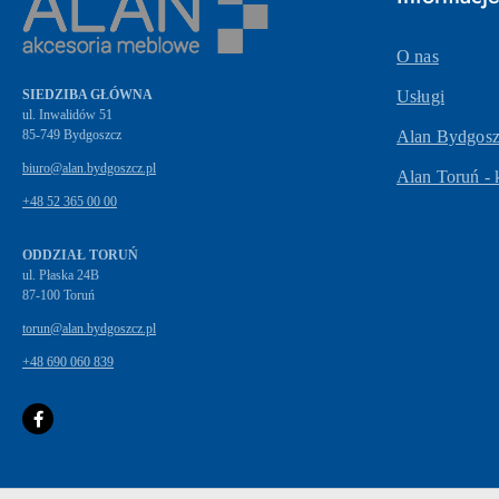
O nas
SIEDZIBA GŁÓWNA
Usługi
ul. Inwalidów 51
Alan Bydgoszc
biuro@alan.bydgoszcz.pl
Alan Toruń - 
+48 52 365 00 00
ODDZIAŁ TORUŃ
ul. Płaska 24B
87-100 Toruń
torun@alan.bydgoszcz.pl
+48 690 060 839