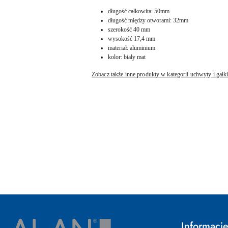
długość całkowita: 50mm
długość między otworami: 32mm
szerokość 40 mm
wysokość 17,4 mm
materiał: aluminium
kolor: biały mat
Zobacz także inne produkty w kategorii uchwyty i gał
Pomiń karuzelę produktów
Informacj