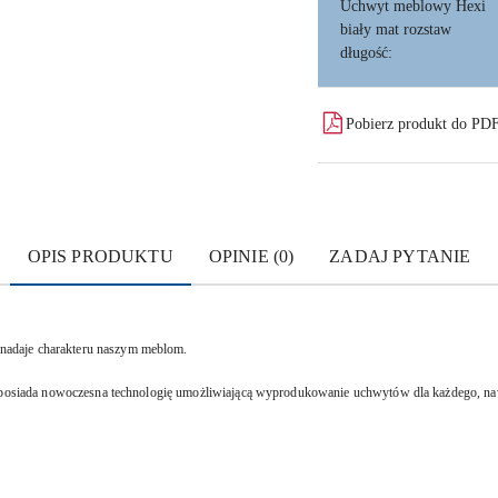
Uchwyt meblowy Hexi
biały mat rozstaw
długość:
Pobierz produkt do PD
OPIS PRODUKTU
OPINIE (0)
ZADAJ PYTANIE
adaje charakteru naszym meblom.
a posiada nowoczesna technologię umożliwiającą wyprodukowanie uchwytów dla każdego, naw