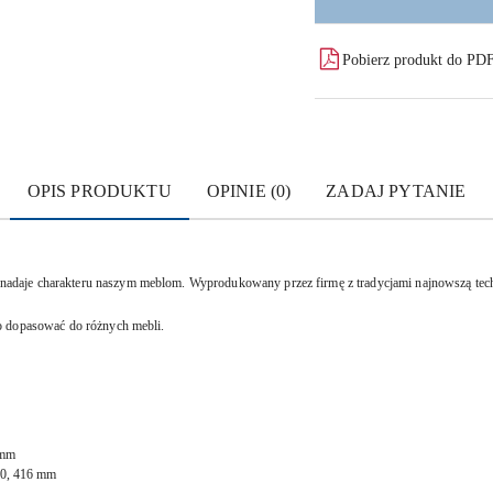
Pobierz produkt do PD
OPIS PRODUKTU
OPINIE (0)
ZADAJ PYTANIE
daje charakteru naszym meblom. Wyprodukowany przez firmę z tradycjami najnowszą tech
o dopasować do różnych mebli.
 mm
20, 416 mm