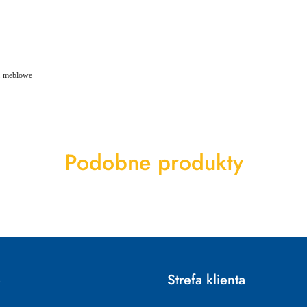
ki meblowe
Produkty
Podobne produkty
o
statusie:
e
Strefa klienta