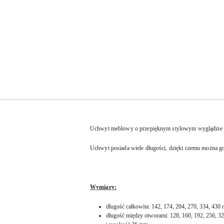
Uchwyt meblowy o przepięknym stylowym wyglądzie na
Uchwyt posiada wiele długości, dzięki czemu można g
Wymiary:
długość całkowita: 142, 174, 204, 270, 334, 430
długość między otworami: 128, 160, 192, 256, 3