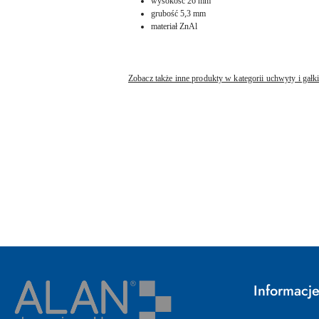
wysokość 26 mm
grubość 5,3 mm
materiał ZnAl
Zobacz także inne produkty w kategorii uchwyty i gał
Pomiń karuzelę produktów
Informacj