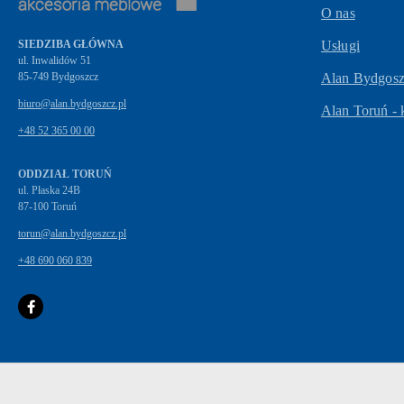
O nas
SIEDZIBA GŁÓWNA
Usługi
ul. Inwalidów 51
Alan Bydgoszc
biuro@alan.bydgoszcz.pl
Alan Toruń - 
+48 52 365 00 00
ODDZIAŁ TORUŃ
ul. Płaska 24B
87-100 Toruń
torun@alan.bydgoszcz.pl
+48 690 060 839