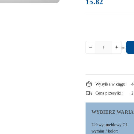
15.82
Cena:
Ilość
szt.
Dostępność
Wysyłka w ciągu:
4
i
Cena przesyłki:
2
dostawa
WYBIERZ WARIA
Uchwyt meblowy G1
wymiar / kolor: