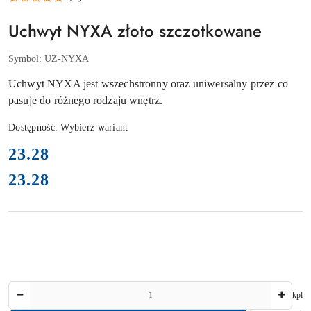
Uchwyt NYXA złoto szczotkowane
Symbol:
UZ-NYXA
Uchwyt NYXA jest wszechstronny oraz uniwersalny przez co
pasuje do różnego rodzaju wnętrz.
Dostępność:
Wybierz wariant
cena:
23.28
23.28
Cena:
Ilość
kpl