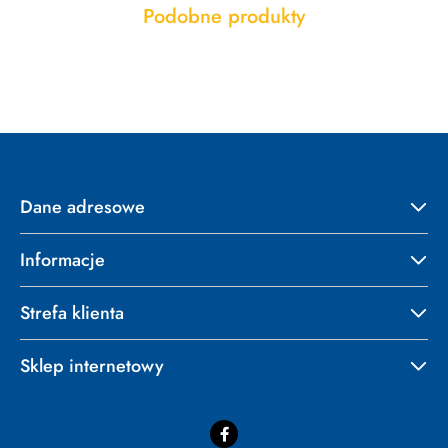
Produkty
Podobne produkty
Pomiń karuzelę produktów
o
statusie:
Dane adresowe
Informacje
Strefa klienta
Sklep internetowy