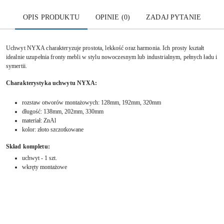
OPIS PRODUKTU
OPINIE (0)
ZADAJ PYTANIE
Uchwyt NYXA charakteryzuje prostota, lekkość oraz harmonia. Ich prosty kształt
idealnie uzupełnia fronty mebli w stylu nowoczesnym
lub industrialnym, pełnych ładu i
symertii.
Charakterystyk
a uchwytu NYXA:
rozstaw otworów montażowych: 128mm, 192mm, 320mm
długość: 138mm, 202mm, 330mm
materiał:
ZnAl
kolor: złoto szczotkowane
Skład kompletu:
uchwyt - 1 szt.
wkręty montażowe