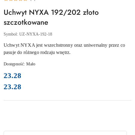
Uchwyt NYXA 192/202 złoto
szczotkowane
Symbol:
UZ-NYXA-192-18
Uchwyt NYXA jest wszechstronny oraz uniwersalny przez co
pasuje do różnego rodzaju wnętrz.
Dostępność:
Mało
cena:
23.28
23.28
Cena:
Ilość