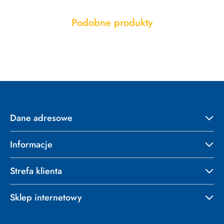
Produkty
Podobne produkty
Pomiń karuzelę produktów
o
statusie:
Dane adresowe
Informacje
Strefa klienta
Sklep internetowy