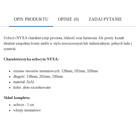
OPIS PRODUKTU
OPINIE (0)
ZADAJ PYTANIE
Uchwyt NYXA charakteryzuje prostota, lekkość oraz harmonia. Ich prosty kształt
idealnie uzupełnia fronty mebli w stylu nowoczesnym
lub industrialnym, pełnych ładu i
symertii.
Charakterystyk
a uchwytu NYXA:
rozstaw otworów montażowych: 128mm, 192mm, 320mm
długość: 138mm, 202mm, 330mm
materiał:
ZnAl
kolor: złoto szczotkowane
Skład kompletu:
uchwyt - 1 szt.
wkręty montażowe