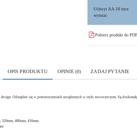
Uchwyt AA-18 inox
wymiar:
Pobierz produkt do PD
OPIS PRODUKTU
OPINIE (0)
ZADAJ PYTANIE
y design. Odnajdzie się w pomieszczeniach urządzonych w stylu nowoczesnym. Są doskona
m; 320mm; 400mm; 416mm
mm