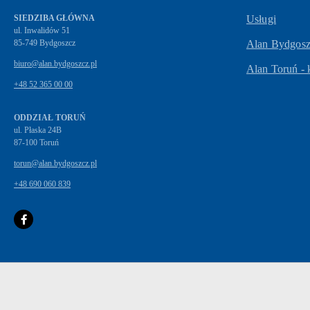
SIEDZIBA GŁÓWNA
Usługi
ul. Inwalidów 51
Alan Bydgoszc
biuro@alan.bydgoszcz.pl
Alan Toruń - 
+48 52 365 00 00
ODDZIAŁ TORUŃ
ul. Płaska 24B
87-100 Toruń
torun@alan.bydgoszcz.pl
+48 690 060 839