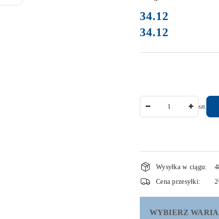
cena:
34.12
34.12
Cena:
Ilość
szt.
Dostępność
Wysyłka w ciągu:
4
i
Cena przesyłki:
2
dostawa
WYBIERZ WARIA