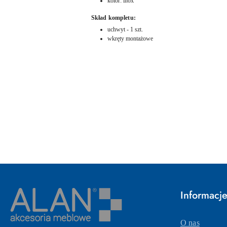
kolor: inox
Skład kompletu:
uchwyt - 1 szt.
wkręty montażowe
Pomiń karuzelę produktów
Informacj
O nas