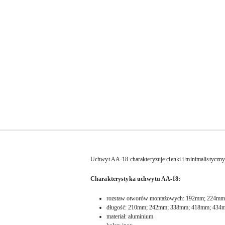
Uchwyt AA-18 charakteryzuje cienki i minimalistyczn
Charakterystyka uchwytu AA-18:
rozstaw otworów montażowych: 192mm; 224m
długość: 210mm; 242mm; 338mm; 418mm; 434
materiał: aluminium