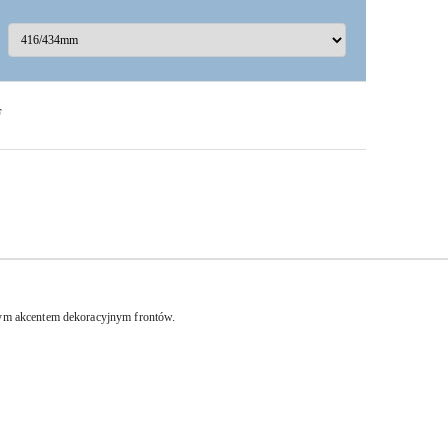
F
łym akcentem dekoracyjnym frontów.