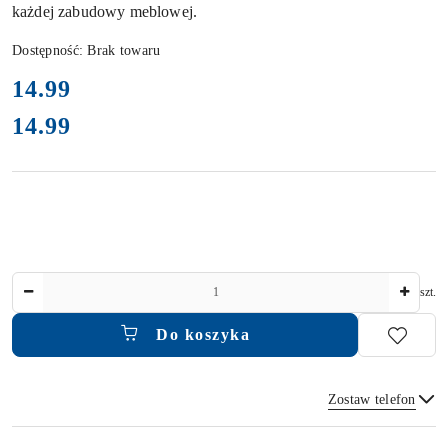
każdej zabudowy meblowej.
Dostępność:
Brak towaru
cena:
14.99
14.99
Cena:
Ilość
szt.
Do koszyka
Zostaw telefon
Dostępność