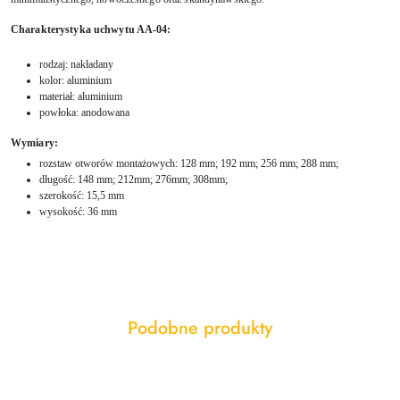
Charakterystyka uchwytu AA-04:
rodzaj: nakładany
kolor: aluminium
materiał: aluminium
powłoka:
anodowana
Wymiary:
rozstaw otworów montażowych: 128 mm; 192 mm; 256 mm; 288 mm;
długość: 148 mm; 212mm; 276mm; 308mm;
szerokość: 15,5 mm
wysokość: 36 mm
Produkty
Podobne produkty
Pomiń karuzelę produktów
o
statusie: