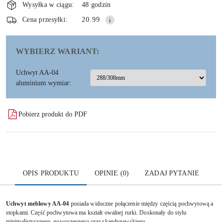
i
Wysyłka w ciągu:
48 godzin
dostawa
Wyślij
Cena przesyłki:
20.99
WYBIERZ WARIANT:
Uchwyt AA-04
aluminium wymiar:
Pobierz produkt do PDF
OPIS PRODUKTU
OPINIE (0)
ZADAJ PYTANIE
Uchwyt meblowy AA-04
p
osiada widoczne połączenie między częścią pochwytową a
stopkami. Część pochwytowa ma kształt owalnej rurki. Doskonały do stylu
minimalistycznego, nowoczesnego oraz skandynawskiego.