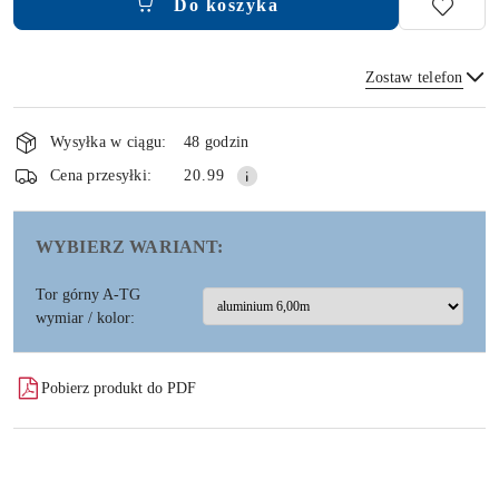
Do koszyka
Zostaw telefon
Dostępność
i
Wysyłka w ciągu:
48 godzin
dostawa
Wyślij
Cena przesyłki:
20.99
WYBIERZ WARIANT:
Tor górny A-TG
wymiar / kolor:
Pobierz produkt do PDF