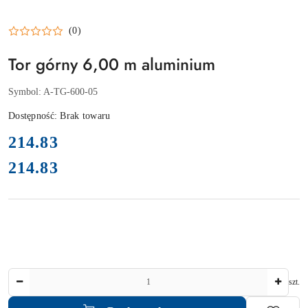
(0)
Tor górny 6,00 m aluminium
Symbol:
A-TG-600-05
Dostępność:
Brak towaru
cena:
214.83
214.83
Cena:
Ilość
szt.