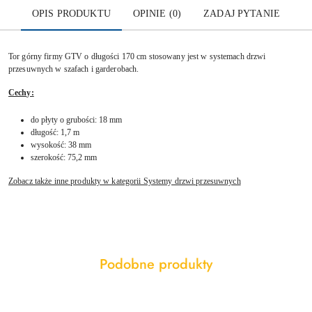
OPIS PRODUKTU
OPINIE (0)
ZADAJ PYTANIE
Tor górny firmy GTV o długości 170 cm stosowany jest w systemach drzwi
przesuwnych w szafach i garderobach.
Cechy:
do płyty o grubości: 18 mm
długość: 1,7 m
wysokość: 38 mm
szerokość: 75,2 mm
Zobacz także inne produkty w kategorii Systemy drzwi przesuwnych
Produkty
Podobne produkty
Pomiń karuzelę produktów
o
statusie: