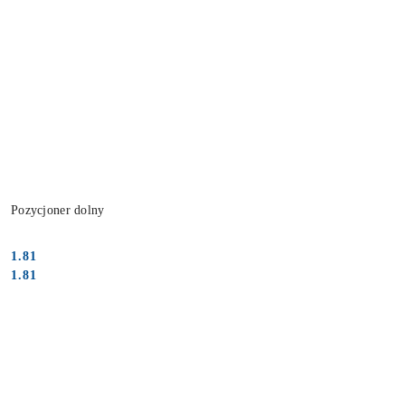
Pozycjoner dolny
1.81
Cena:
Cena:
1.81