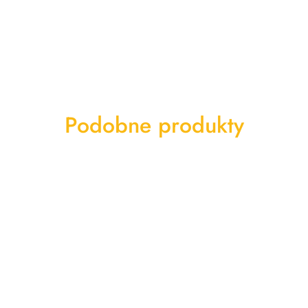
Produkty
Podobne produkty
o
statusie: