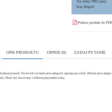
Tor dolny PRO jasny
brąz długość:
Pobierz produkt do PD
OPIS PRODUKTU
OPINIE (0)
ZADAJ PYTANIE
h płaszczyznach.
Na dwóch rowkach prowadzących opierają się wózki.
Bieżnie prowadzące 
szafy. Może być stosowany z dekoracyjną maskownicą.