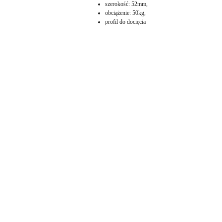
szerokość: 52mm,
obciążenie: 50kg,
profil do docięcia
Pomiń karuzelę produktów