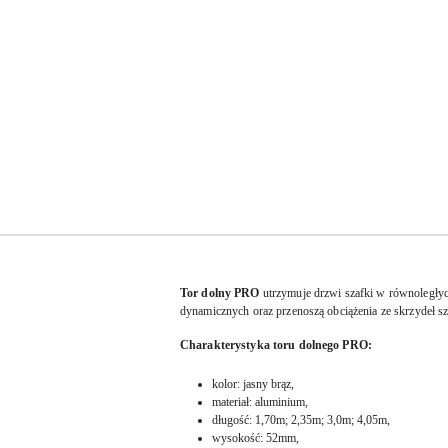
Tor dolny PRO
utrzymuje drzwi szafki w równoległyc
dynamicznych oraz przenoszą obciążenia ze skrzydeł 
Charakterystyka toru dolnego PRO:
kolor: jasny brąz,
materiał: aluminium,
długość: 1,70m; 2,35m; 3,0m; 4,05m,
wysokość: 52mm,