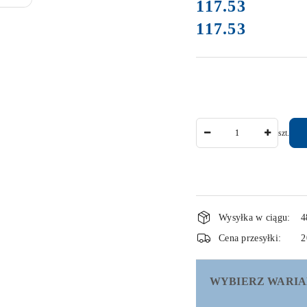
cena:
117.53
117.53
Cena:
Ilość
szt.
Dostępność
Wysyłka w ciągu:
4
i
Cena przesyłki:
2
dostawa
WYBIERZ WARIA