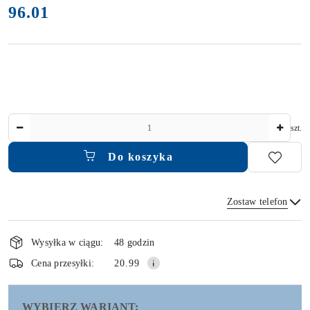
96.01
Cena:
Ilość
szt.
Do koszyka
Zostaw telefon
Dostępność
i
Wysyłka w ciągu:
48 godzin
dostawa
Wyślij
Cena przesyłki:
20.99
WYBIERZ WARIANT: