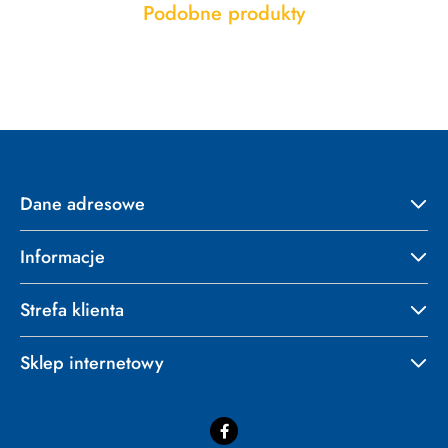
Produkty
Podobne produkty
Pomiń karuzelę produktów
o
statusie:
Dane adresowe
Informacje
Strefa klienta
Sklep internetowy