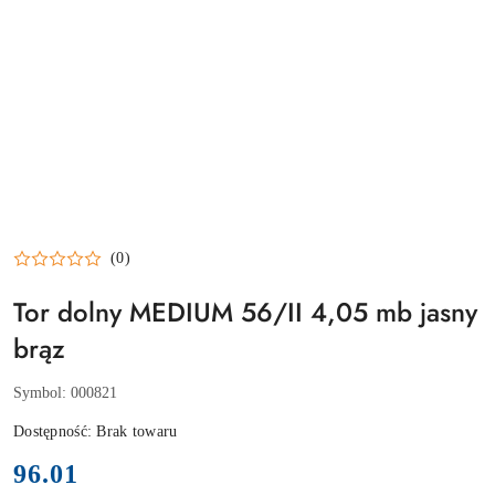
(0)
Tor dolny MEDIUM 56/II 4,05 mb jasny
brąz
Symbol:
000821
Dostępność:
Brak towaru
cena:
96.01